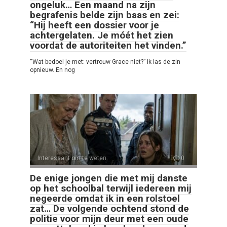
ongeluk… Een maand na zijn
begrafenis belde zijn baas en zei:
“Hij heeft een dossier voor je
achtergelaten. Je móét het zien
voordat de autoriteiten het vinden.”
“Wat bedoel je met: vertrouw Grace niet?” Ik las de zin
opnieuw. En nog
Interessant om te weten
0
De enige jongen die met mij danste
op het schoolbal terwijl iedereen mij
negeerde omdat ik in een rolstoel
zat… De volgende ochtend stond de
politie voor mijn deur met een oude