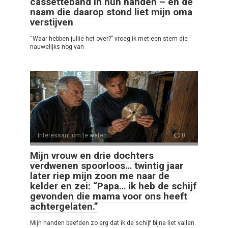
cassetteband in hun handen – en de
naam die daarop stond liet mijn oma
verstijven
“Waar hebben jullie het over?” vroeg ik met een stem die
nauwelijks nog van
Interessant om te weten
0
Mijn vrouw en drie dochters
verdwenen spoorloos… twintig jaar
later riep mijn zoon me naar de
kelder en zei: “Papa… ik heb de schijf
gevonden die mama voor ons heeft
achtergelaten.”
Mijn handen beefden zo erg dat ik de schijf bijna liet vallen.