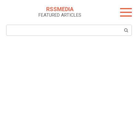
Skip
RSSMEDIA
to
FEATURED ARTICLES
content
Search: