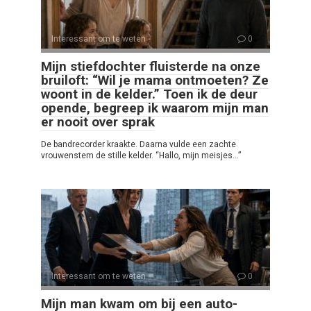
Interessant om te weten
0
Mijn stiefdochter fluisterde na onze
bruiloft: “Wil je mama ontmoeten? Ze
woont in de kelder.” Toen ik de deur
opende, begreep ik waarom mijn man
er nooit over sprak
De bandrecorder kraakte. Daarna vulde een zachte
vrouwenstem de stille kelder. “Hallo, mijn meisjes…”
Interessant om te weten
0
Mijn man kwam om bij een auto-