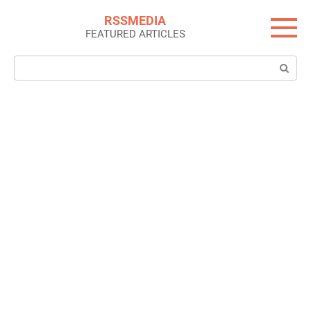
Skip
RSSMEDIA
to
FEATURED ARTICLES
content
Search: