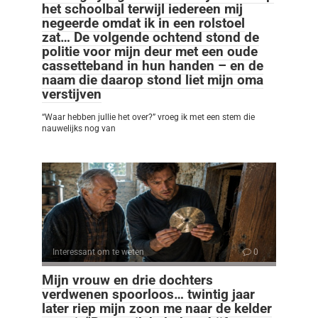
het schoolbal terwijl iedereen mij
negeerde omdat ik in een rolstoel
zat… De volgende ochtend stond de
politie voor mijn deur met een oude
cassetteband in hun handen – en de
naam die daarop stond liet mijn oma
verstijven
“Waar hebben jullie het over?” vroeg ik met een stem die
nauwelijks nog van
Interessant om te weten
0
Mijn vrouw en drie dochters
verdwenen spoorloos… twintig jaar
later riep mijn zoon me naar de kelder