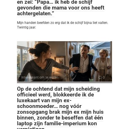
en zei: “Papa… ik heb de schijf
gevonden die mama voor ons heeft
achtergelaten.”
Mijn handen beefden zo erg dat ik de schijf bijna liet vallen.
Twintig jaar.
Interessant om te weten
0
Op de ochtend dat mijn scheiding
officieel werd, blokkeerde ik de
luxekaart van mijn ex-
schoonmoeder… nog vóór
zonsopgang brak mijn ex mijn huis
binnen, zonder te beseffen dat één
laptop zijn familie-imperium kon