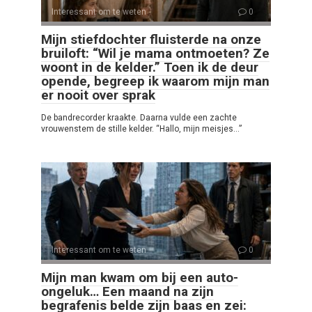
Interessant om te weten
0
Mijn stiefdochter fluisterde na onze
bruiloft: “Wil je mama ontmoeten? Ze
woont in de kelder.” Toen ik de deur
opende, begreep ik waarom mijn man
er nooit over sprak
De bandrecorder kraakte. Daarna vulde een zachte
vrouwenstem de stille kelder. “Hallo, mijn meisjes…”
Interessant om te weten
0
Mijn man kwam om bij een auto-
ongeluk… Een maand na zijn
begrafenis belde zijn baas en zei: