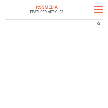
Skip
RSSMEDIA
to
FEATURED ARTICLES
content
Search: