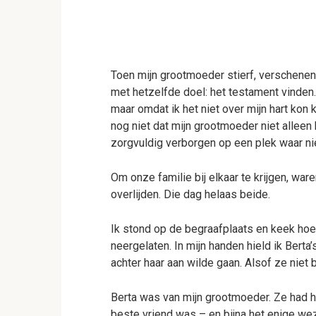
Toen mijn grootmoeder stierf, verschenen m
met hetzelfde doel: het testament vinden. 
maar omdat ik het niet over mijn hart kon 
nog niet dat mijn grootmoeder niet alleen
zorgvuldig verborgen op een plek waar n
Om onze familie bij elkaar te krijgen, war
overlijden. Die dag helaas beide.
Ik stond op de begraafplaats en keek ho
neergelaten. In mijn handen hield ik Berta’
achter haar aan wilde gaan. Alsof ze nie
Berta was van mijn grootmoeder. Ze had h
beste vriend was – en bijna het enige wez