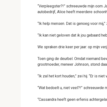
“Verpleegster?!” schreeuwde mijn oom Jack
autobedrijf, Alice heeft meerdere schoon
“Ik help mensen. Dat is genoeg voor mij,” z
“Ik kan niet geloven dat ik jou gebaard h
We spraken drie keer per jaar: op mijn ver
Toen ging de deurbel. Omdat niemand bew
grootmoeder, meneer Johnson, stond daar. 
“Ik zal het kort houden,” zei hij. “Er is nie
“Wat bedoelt u, niet veel?!” schreeuwde m
“Cassandra heeft geen erfenis achtergelate