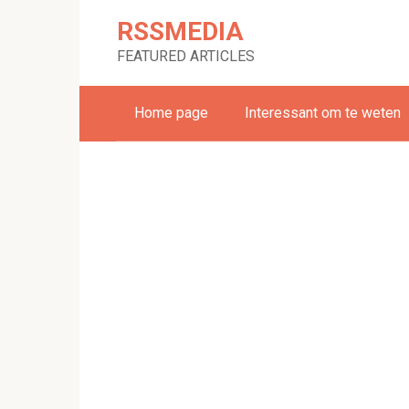
Skip
RSSMEDIA
to
content
FEATURED ARTICLES
Home page
Interessant om te weten