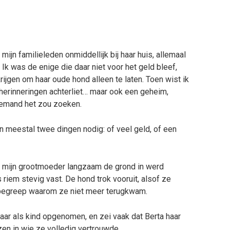
ijn familieleden onmiddellijk bij haar huis, allemaal
Ik was de enige die daar niet voor het geld bleef,
krijgen om haar oude hond alleen te laten. Toen wist ik
 herinneringen achterliet… maar ook een geheim,
iemand het zou zoeken.
en meestal twee dingen nodig: of veel geld, of een
e mijn grootmoeder langzaam de grond in werd
s riem stevig vast. De hond trok vooruit, alsof ze
t begreep waarom ze niet meer terugkwam.
aar als kind opgenomen, en zei vaak dat Berta haar
en in wie ze volledig vertrouwde.