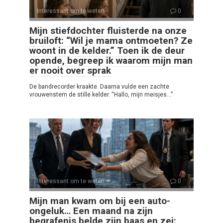
Interessant om te weten
0
Mijn stiefdochter fluisterde na onze
bruiloft: “Wil je mama ontmoeten? Ze
woont in de kelder.” Toen ik de deur
opende, begreep ik waarom mijn man
er nooit over sprak
De bandrecorder kraakte. Daarna vulde een zachte
vrouwenstem de stille kelder. “Hallo, mijn meisjes…”
Interessant om te weten
0
Mijn man kwam om bij een auto-
ongeluk… Een maand na zijn
begrafenis belde zijn baas en zei: