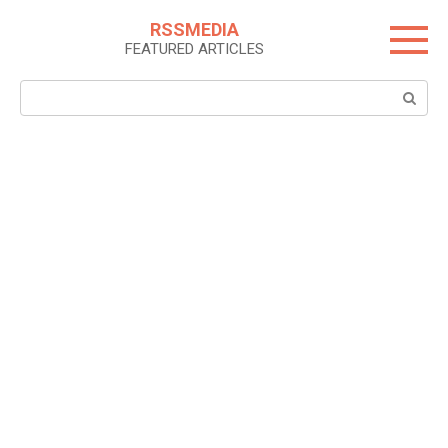
Skip
RSSMEDIA
to
FEATURED ARTICLES
content
Search: