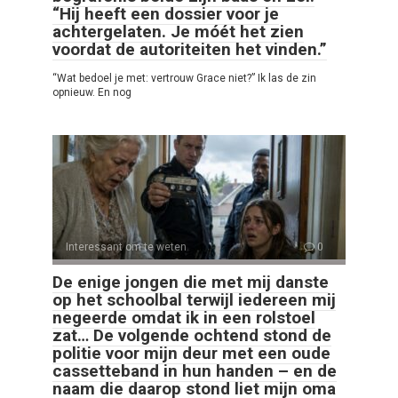
“Hij heeft een dossier voor je
achtergelaten. Je móét het zien
voordat de autoriteiten het vinden.”
“Wat bedoel je met: vertrouw Grace niet?” Ik las de zin
opnieuw. En nog
Interessant om te weten
0
De enige jongen die met mij danste
op het schoolbal terwijl iedereen mij
negeerde omdat ik in een rolstoel
zat… De volgende ochtend stond de
politie voor mijn deur met een oude
cassetteband in hun handen – en de
naam die daarop stond liet mijn oma