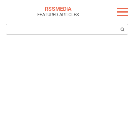
Skip
RSSMEDIA
to
FEATURED ARTICLES
content
Search: