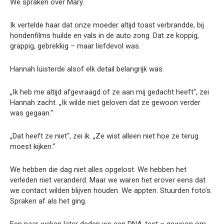
We spraken over Mary.
Ik vertelde haar dat onze moeder altijd toast verbrandde, bij
hondenfilms huilde en vals in de auto zong. Dat ze koppig,
grappig, gebrekkig – maar liefdevol was.
Hannah luisterde alsof elk detail belangrijk was.
„Ik heb me altijd afgevraagd of ze aan mij gedacht heeft“, zei
Hannah zacht. „Ik wilde niet geloven dat ze gewoon verder
was gegaan.“
„Dat heeft ze niet“, zei ik. „Ze wist alleen niet hoe ze terug
moest kijken.“
We hebben die dag niet alles opgelost. We hebben het
verleden niet veranderd. Maar we waren het erover eens dat
we contact wilden blijven houden. We appten. Stuurden foto’s.
Spraken af als het ging.
Een paar weken later deden we een DNA-test – gewoon om