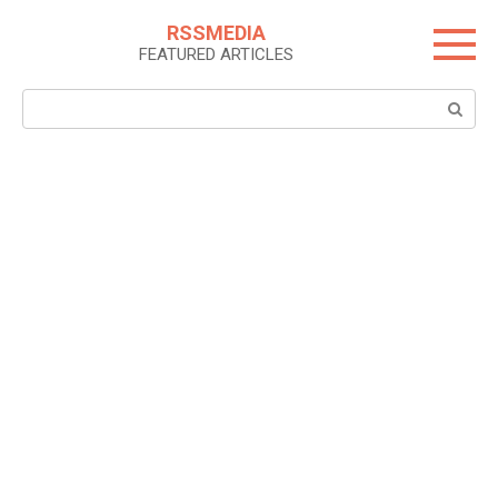
Skip
RSSMEDIA
to
FEATURED ARTICLES
content
Search: