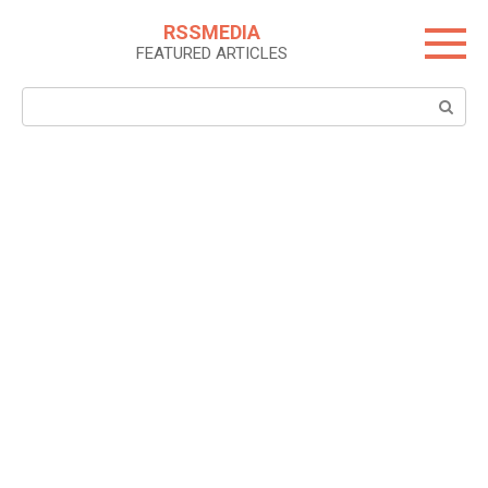
Skip
RSSMEDIA
to
FEATURED ARTICLES
content
Search: