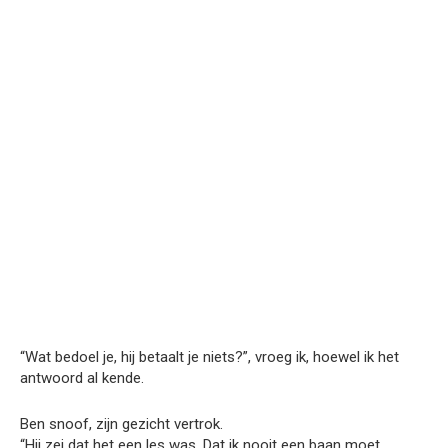
“Wat bedoel je, hij betaalt je niets?”, vroeg ik, hoewel ik het
antwoord al kende.
Ben snoof, zijn gezicht vertrok.
“Hij zei dat het een les was. Dat ik nooit een baan moet