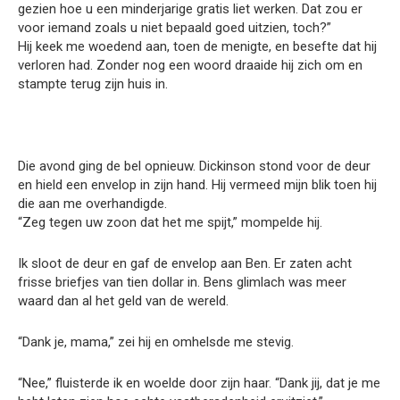
gezien hoe u een minderjarige gratis liet werken. Dat zou er
voor iemand zoals u niet bepaald goed uitzien, toch?”
Hij keek me woedend aan, toen de menigte, en besefte dat hij
verloren had. Zonder nog een woord draaide hij zich om en
stampte terug zijn huis in.
Die avond ging de bel opnieuw. Dickinson stond voor de deur
en hield een envelop in zijn hand. Hij vermeed mijn blik toen hij
die aan me overhandigde.
“Zeg tegen uw zoon dat het me spijt,” mompelde hij.
Ik sloot de deur en gaf de envelop aan Ben. Er zaten acht
frisse briefjes van tien dollar in. Bens glimlach was meer
waard dan al het geld van de wereld.
“Dank je, mama,” zei hij en omhelsde me stevig.
“Nee,” fluisterde ik en woelde door zijn haar. “Dank jij, dat je me