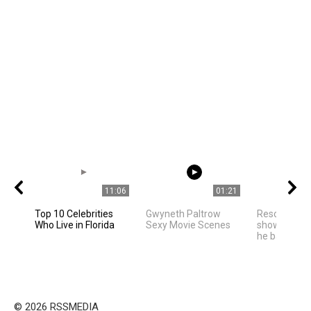
11:06
01:21
Top 10 Celebrities
Gwyneth Paltrow
Rescued pan
Who Live in Florida
Sexy Movie Scenes
shows happi
he bathes in
© 2026 RSSMEDIA