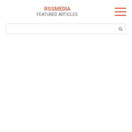
Skip
RSSMEDIA
to
FEATURED ARTICLES
content
Search: