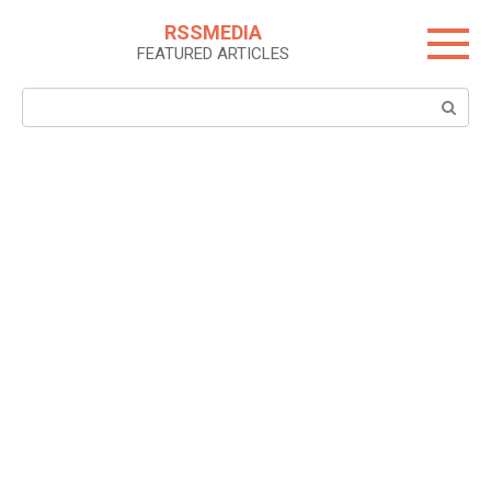
Skip
RSSMEDIA
to
FEATURED ARTICLES
content
Search: