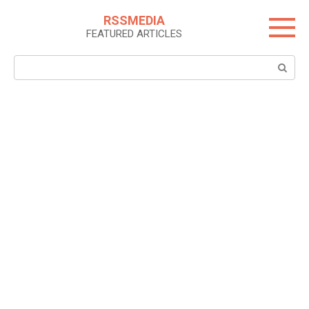
Skip
RSSMEDIA
to
FEATURED ARTICLES
content
Search: