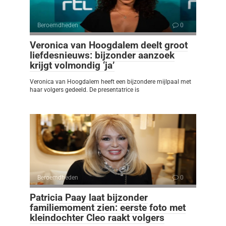
Beroemdheden
0
Veronica van Hoogdalem deelt groot
liefdesnieuws: bijzonder aanzoek
krijgt volmondig ‘ja’
Veronica van Hoogdalem heeft een bijzondere mijlpaal met
haar volgers gedeeld. De presentatrice is
Beroemdheden
0
Patricia Paay laat bijzonder
familiemoment zien: eerste foto met
kleindochter Cleo raakt volgers