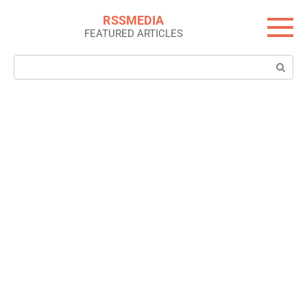
Skip
RSSMEDIA
to
FEATURED ARTICLES
content
Search: