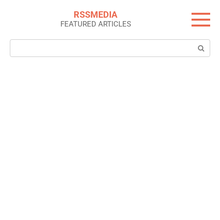
Skip
RSSMEDIA
to
FEATURED ARTICLES
content
Search: