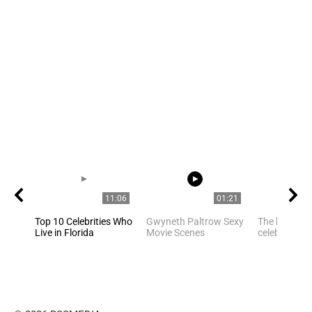
11:06
01:21
Top 10 Celebrities Who
Gwyneth Paltrow Sexy
The best pho
Live in Florida
Movie Scenes
celebrities