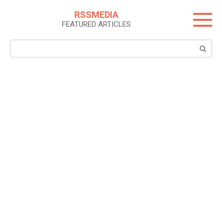
Skip
RSSMEDIA
to
FEATURED ARTICLES
content
Search: