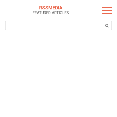
Skip
RSSMEDIA
to
FEATURED ARTICLES
content
Search: