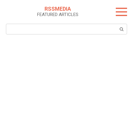
Skip
RSSMEDIA
to
FEATURED ARTICLES
content
Search: