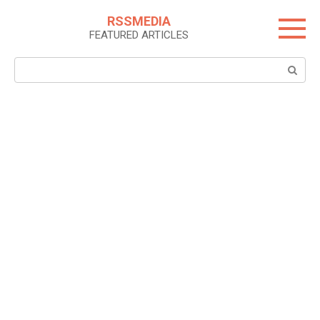
Skip
RSSMEDIA
to
FEATURED ARTICLES
content
Search: