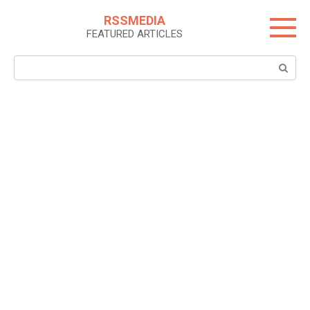
Skip
RSSMEDIA
to
FEATURED ARTICLES
content
Search: