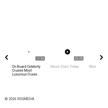
11:34
03:28
On Board Celebrity
Movie Stars Today
Mom is mo
Cruises Most
Luxurious Cruise...
© 2026 RSSMEDIA