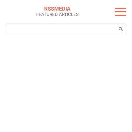
Skip
RSSMEDIA
to
FEATURED ARTICLES
content
Search: