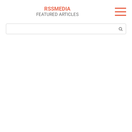
Skip
RSSMEDIA
to
FEATURED ARTICLES
content
Search: