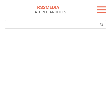
Skip
RSSMEDIA
to
FEATURED ARTICLES
content
Search: