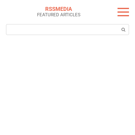
Skip
RSSMEDIA
to
FEATURED ARTICLES
content
Search: