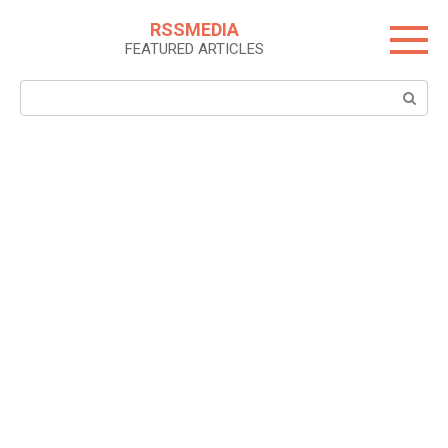
Skip
RSSMEDIA
to
FEATURED ARTICLES
content
Search: