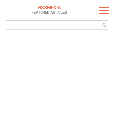
Skip
RSSMEDIA
to
FEATURED ARTICLES
content
Search: