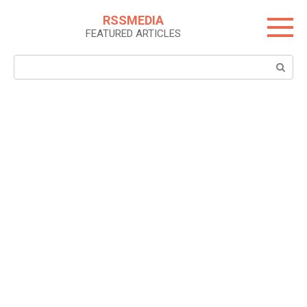
Skip
RSSMEDIA
to
FEATURED ARTICLES
content
Search: