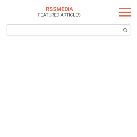
Skip
RSSMEDIA
to
FEATURED ARTICLES
content
Search: