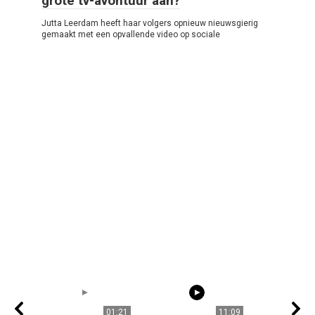
grote tv-avontuur aan?
Jutta Leerdam heeft haar volgers opnieuw nieuwsgierig
gemaakt met een opvallende video op sociale
01:21
11:09