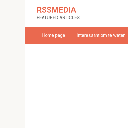
Skip
RSSMEDIA
to
content
FEATURED ARTICLES
Home page
Interessant om te weten