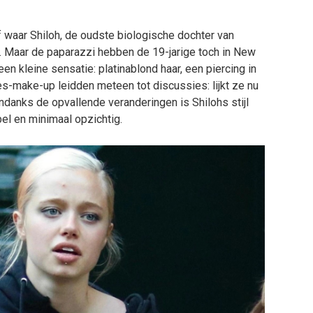
f waar Shiloh, de oudste biologische dochter van
n. Maar de paparazzi hebben de 19-jarige toch in New
n kleine sensatie: platinablond haar, een piercing in
es-make-up leidden meteen tot discussies: lijkt ze nu
danks de opvallende veranderingen is Shilohs stijl
el en minimaal opzichtig.