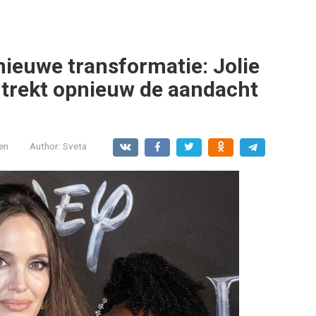
ieuwe transformatie: Jolie
h trekt opnieuw de aandacht
en
Author:
Sveta