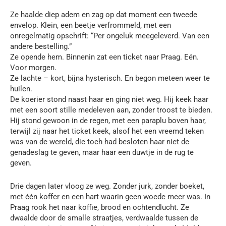
Ze haalde diep adem en zag op dat moment een tweede
envelop. Klein, een beetje verfrommeld, met een
onregelmatig opschrift: “Per ongeluk meegeleverd. Van een
andere bestelling.”
Ze opende hem. Binnenin zat een ticket naar Praag. Eén.
Voor morgen.
Ze lachte – kort, bijna hysterisch. En begon meteen weer te
huilen.
De koerier stond naast haar en ging niet weg. Hij keek haar
met een soort stille medeleven aan, zonder troost te bieden.
Hij stond gewoon in de regen, met een paraplu boven haar,
terwijl zij naar het ticket keek, alsof het een vreemd teken
was van de wereld, die toch had besloten haar niet de
genadeslag te geven, maar haar een duwtje in de rug te
geven.
Drie dagen later vloog ze weg. Zonder jurk, zonder boeket,
met één koffer en een hart waarin geen woede meer was. In
Praag rook het naar koffie, brood en ochtendlucht. Ze
dwaalde door de smalle straatjes, verdwaalde tussen de