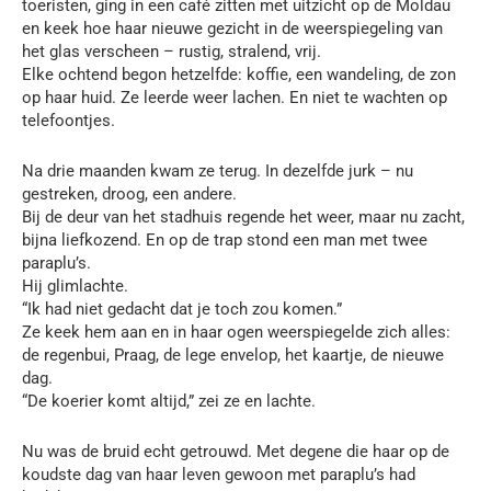
toeristen, ging in een café zitten met uitzicht op de Moldau
en keek hoe haar nieuwe gezicht in de weerspiegeling van
het glas verscheen – rustig, stralend, vrij.
Elke ochtend begon hetzelfde: koffie, een wandeling, de zon
op haar huid. Ze leerde weer lachen. En niet te wachten op
telefoontjes.
Na drie maanden kwam ze terug. In dezelfde jurk – nu
gestreken, droog, een andere.
Bij de deur van het stadhuis regende het weer, maar nu zacht,
bijna liefkozend. En op de trap stond een man met twee
paraplu’s.
Hij glimlachte.
“Ik had niet gedacht dat je toch zou komen.”
Ze keek hem aan en in haar ogen weerspiegelde zich alles:
de regenbui, Praag, de lege envelop, het kaartje, de nieuwe
dag.
“De koerier komt altijd,” zei ze en lachte.
Nu was de bruid echt getrouwd. Met degene die haar op de
koudste dag van haar leven gewoon met paraplu’s had