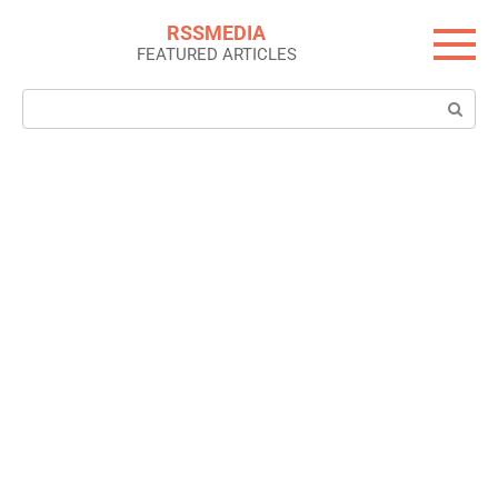
Skip
RSSMEDIA
to
FEATURED ARTICLES
content
Search: