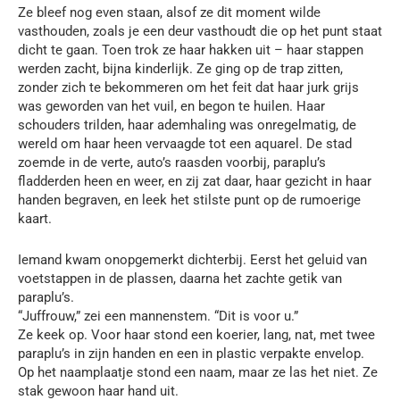
Ze bleef nog even staan, alsof ze dit moment wilde
vasthouden, zoals je een deur vasthoudt die op het punt staat
dicht te gaan. Toen trok ze haar hakken uit – haar stappen
werden zacht, bijna kinderlijk. Ze ging op de trap zitten,
zonder zich te bekommeren om het feit dat haar jurk grijs
was geworden van het vuil, en begon te huilen. Haar
schouders trilden, haar ademhaling was onregelmatig, de
wereld om haar heen vervaagde tot een aquarel. De stad
zoemde in de verte, auto’s raasden voorbij, paraplu’s
fladderden heen en weer, en zij zat daar, haar gezicht in haar
handen begraven, en leek het stilste punt op de rumoerige
kaart.
Iemand kwam onopgemerkt dichterbij. Eerst het geluid van
voetstappen in de plassen, daarna het zachte getik van
paraplu’s.
“Juffrouw,” zei een mannenstem. “Dit is voor u.”
Ze keek op. Voor haar stond een koerier, lang, nat, met twee
paraplu’s in zijn handen en een in plastic verpakte envelop.
Op het naamplaatje stond een naam, maar ze las het niet. Ze
stak gewoon haar hand uit.