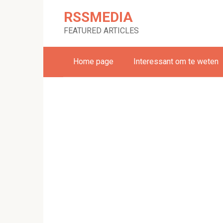
Skip
RSSMEDIA
to
content
FEATURED ARTICLES
Home page
Interessant om te weten