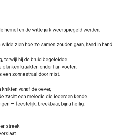
 de hemel en de witte jurk weerspiegeld werden,
en wilde zien hoe ze samen zouden gaan, hand in hand.
 terwijl hij de bruid begeleidde.
de planken kraakten onder hun voeten,
s een zonnestraal door mist.
knikten vanaf de oever,
de zacht een melodie die iedereen kende.
en — feestelijk, breekbaar, bijna heilig.
er streek.
verslaat.