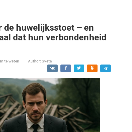
r de huwelijksstoet – en
aal dat hun verbondenheid
om te weten
Author:
Sveta