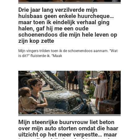
Drie jaar lang verzilverde mijn
huisbaas geen enkele huurcheque…
maar toen ik eindelijk verhaal ging
halen, gaf hij me een oude
schoenendoos die mijn hele leven op
zijn kop zette
Mijn vingers trilden toen ik de schoenendoos aannam. “Wat
is dit?” fluisterde ik. “Maak
Interessant om te weten
0
Mijn steenrijke buurvrouw liet beton
over mijn auto storten omdat die haar
uitzicht op het meer verpestte… maar