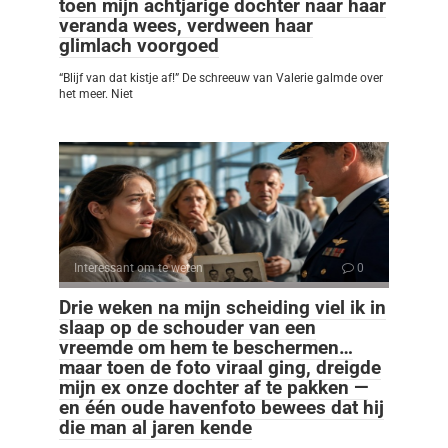
toen mijn achtjarige dochter naar haar
veranda wees, verdween haar
glimlach voorgoed
“Blijf van dat kistje af!” De schreeuw van Valerie galmde over
het meer. Niet
Interessant om te weten
0
Drie weken na mijn scheiding viel ik in
slaap op de schouder van een
vreemde om hem te beschermen…
maar toen de foto viraal ging, dreigde
mijn ex onze dochter af te pakken —
en één oude havenfoto bewees dat hij
die man al jaren kende