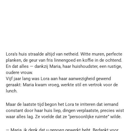
Lora’s huis straalde altijd van netheid. Witte muren, perfecte
planken, de geur van fris linnengoed en koffie in de ochtend.
En dat alles — dankzij Maria, haar huishoudster, een rustige,
oudere vrouw.
Vijf jaar lang was Lora aan haar aanwezigheid gewend
geraakt: Maria kwam vroeg, werkte stil en vertrok voor de
lunch.
Maar de laatste tijd begon het Lora te irriteren dat iemand
constant door haar huis liep, dingen verplaatste, precies wist
waar alles lag. Ze voelde dat ze “persoonlijke ruimte” wilde.
— Maria, ik denk dat u genoeg gewerkt hebt. Bedankt voor