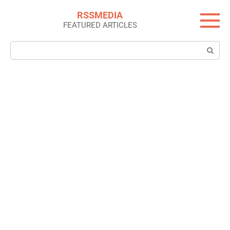
Skip
RSSMEDIA
to
FEATURED ARTICLES
content
Search: