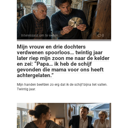
Interessant om te weten
0
Mijn vrouw en drie dochters
verdwenen spoorloos… twintig jaar
later riep mijn zoon me naar de kelder
en zei: “Papa… ik heb de schijf
gevonden die mama voor ons heeft
achtergelaten.”
Mijn handen beefden zo erg dat ik de schijf bijna liet vallen.
Twintig jaar.