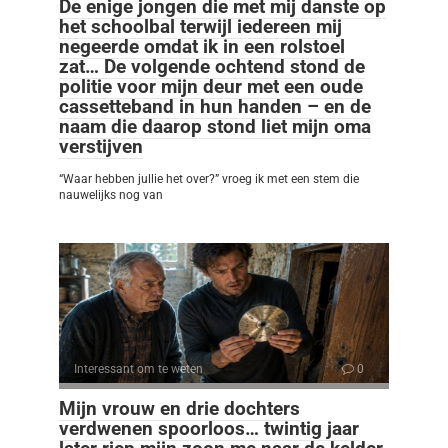
De enige jongen die met mij danste op
het schoolbal terwijl iedereen mij
negeerde omdat ik in een rolstoel
zat… De volgende ochtend stond de
politie voor mijn deur met een oude
cassetteband in hun handen – en de
naam die daarop stond liet mijn oma
verstijven
“Waar hebben jullie het over?” vroeg ik met een stem die
nauwelijks nog van
Interessant om te weten
0
Mijn vrouw en drie dochters
verdwenen spoorloos… twintig jaar