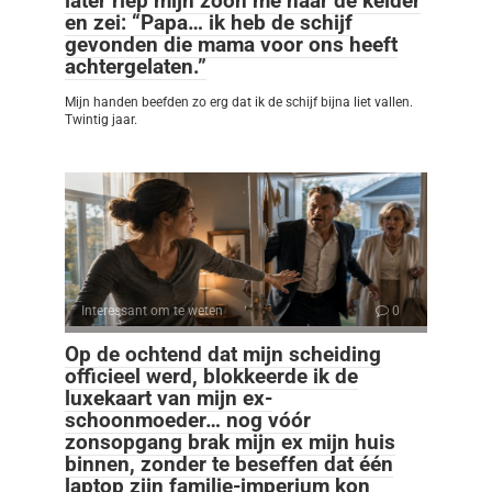
later riep mijn zoon me naar de kelder
en zei: “Papa… ik heb de schijf
gevonden die mama voor ons heeft
achtergelaten.”
Mijn handen beefden zo erg dat ik de schijf bijna liet vallen.
Twintig jaar.
Interessant om te weten
0
Op de ochtend dat mijn scheiding
officieel werd, blokkeerde ik de
luxekaart van mijn ex-
schoonmoeder… nog vóór
zonsopgang brak mijn ex mijn huis
binnen, zonder te beseffen dat één
laptop zijn familie-imperium kon