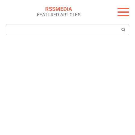
Skip
RSSMEDIA
to
FEATURED ARTICLES
content
Search: