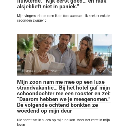
fluisterde: “Kijk eerst goed… en raak
alsjeblieft niet in paniek.”
Mijn vingers trilden toen ik de foto aannam. Ik keek er enkele
seconden zwijgend
Interessant om te weten
0
Mijn zoon nam me mee op een luxe
strandvakantie… Bij het hotel gaf mijn
schoondochter me een rooster en zei:
“Daarom hebben we je meegenomen.”
De volgende ochtend bonkten ze
woedend op mijn deur
Die nacht zat ik alleen op mijn balkon. Voor het eerst in mijn
leven