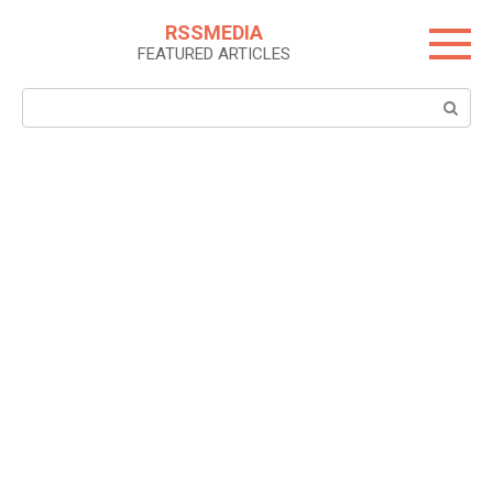
Skip
RSSMEDIA
to
FEATURED ARTICLES
content
Search: