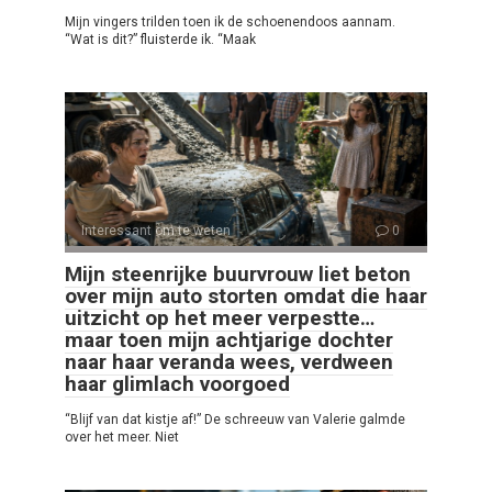
Mijn vingers trilden toen ik de schoenendoos aannam.
“Wat is dit?” fluisterde ik. “Maak
Interessant om te weten
0
Mijn steenrijke buurvrouw liet beton
over mijn auto storten omdat die haar
uitzicht op het meer verpestte…
maar toen mijn achtjarige dochter
naar haar veranda wees, verdween
haar glimlach voorgoed
“Blijf van dat kistje af!” De schreeuw van Valerie galmde
over het meer. Niet