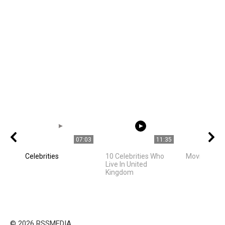
07:03
11:35
Celebrities
10 Celebrities Who
Movie Stars
Live In United
Kingdom
© 2026 RSSMEDIA