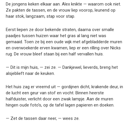
De jongens keken elkaar aan. Alex knikte — waarom ook niet.
Ze pakten de tassen, en de vrouw liep voorop, leunend op
haar stok, langzaam, stap voor stap.
Eerst liepen ze door bekende straten, daarna over smalle
paadjes tussen huizen waar het gras al lang niet was
gemaaid. Toen ze bij een oude wijk met afgebladderde muren
en overwoekerde erven kwamen, liep er een rilling over Nicks
rug. De vrouw bleef staan bij een half vervallen huis.
— Dit is mijn huis, — zei ze. — Dankjewel, lieverds, breng het
alsjeblieft naar de keuken.
Het huis zag er vreemd uit — gordijnen dicht, krakende deur, in
de lucht een geur van stof en vocht. Binnen heerste
halfduister, verlicht door een zwak lampje. Aan de muren
hingen oude foto’s, op de tafel lagen papieren en doeken.
— Zet de tassen daar neer, — wees ze.