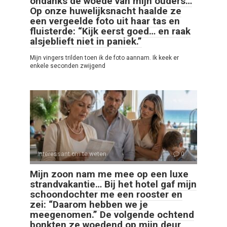
ondanks de woede van mijn ouders…
Op onze huwelijksnacht haalde ze
een vergeelde foto uit haar tas en
fluisterde: “Kijk eerst goed… en raak
alsjeblieft niet in paniek.”
Mijn vingers trilden toen ik de foto aannam. Ik keek er
enkele seconden zwijgend
Interessant om te weten
0
Mijn zoon nam me mee op een luxe
strandvakantie… Bij het hotel gaf mijn
schoondochter me een rooster en
zei: “Daarom hebben we je
meegenomen.” De volgende ochtend
bonkten ze woedend op mijn deur