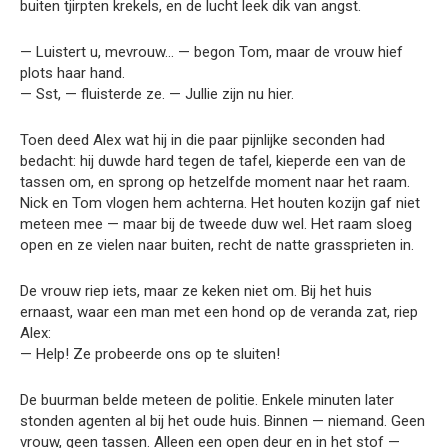
buiten tjirpten krekels, en de lucht leek dik van angst.
— Luistert u, mevrouw… — begon Tom, maar de vrouw hief
plots haar hand.
— Sst, — fluisterde ze. — Jullie zijn nu hier.
Toen deed Alex wat hij in die paar pijnlijke seconden had
bedacht: hij duwde hard tegen de tafel, kieperde een van de
tassen om, en sprong op hetzelfde moment naar het raam.
Nick en Tom vlogen hem achterna. Het houten kozijn gaf niet
meteen mee — maar bij de tweede duw wel. Het raam sloeg
open en ze vielen naar buiten, recht de natte grassprieten in.
De vrouw riep iets, maar ze keken niet om. Bij het huis
ernaast, waar een man met een hond op de veranda zat, riep
Alex:
— Help! Ze probeerde ons op te sluiten!
De buurman belde meteen de politie. Enkele minuten later
stonden agenten al bij het oude huis. Binnen — niemand. Geen
vrouw, geen tassen. Alleen een open deur en in het stof —