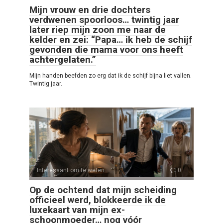
Mijn vrouw en drie dochters
verdwenen spoorloos… twintig jaar
later riep mijn zoon me naar de
kelder en zei: “Papa… ik heb de schijf
gevonden die mama voor ons heeft
achtergelaten.”
Mijn handen beefden zo erg dat ik de schijf bijna liet vallen.
Twintig jaar.
Interessant om te weten
0
Op de ochtend dat mijn scheiding
officieel werd, blokkeerde ik de
luxekaart van mijn ex-
schoonmoeder… nog vóór