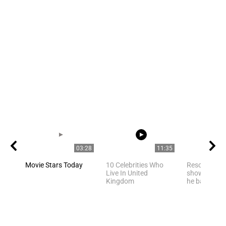
03:28
11:35
Movie Stars Today
10 Celebrities Who
Rescued pan
Live In United
shows happi
Kingdom
he bathes in