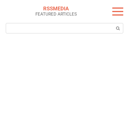
Skip
RSSMEDIA
to
FEATURED ARTICLES
content
Search: