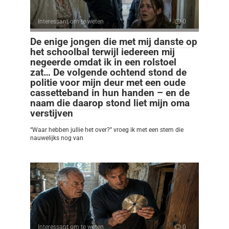
Interessant om te weten
0
De enige jongen die met mij danste op
het schoolbal terwijl iedereen mij
negeerde omdat ik in een rolstoel
zat… De volgende ochtend stond de
politie voor mijn deur met een oude
cassetteband in hun handen – en de
naam die daarop stond liet mijn oma
verstijven
“Waar hebben jullie het over?” vroeg ik met een stem die
nauwelijks nog van
Interessant om te weten
0