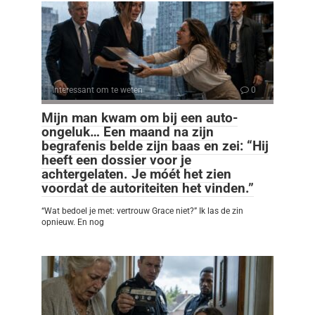
Interessant om te weten
0
Mijn man kwam om bij een auto-
ongeluk… Een maand na zijn
begrafenis belde zijn baas en zei: “Hij
heeft een dossier voor je
achtergelaten. Je móét het zien
voordat de autoriteiten het vinden.”
“Wat bedoel je met: vertrouw Grace niet?” Ik las de zin
opnieuw. En nog