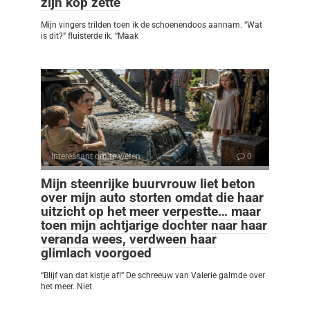
zijn kop zette
Mijn vingers trilden toen ik de schoenendoos aannam. “Wat
is dit?” fluisterde ik. “Maak
Interessant om te weten
0
Mijn steenrijke buurvrouw liet beton
over mijn auto storten omdat die haar
uitzicht op het meer verpestte… maar
toen mijn achtjarige dochter naar haar
veranda wees, verdween haar
glimlach voorgoed
“Blijf van dat kistje af!” De schreeuw van Valerie galmde over
het meer. Niet