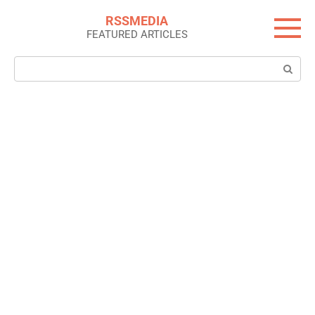
Skip
RSSMEDIA
to
FEATURED ARTICLES
content
Search: