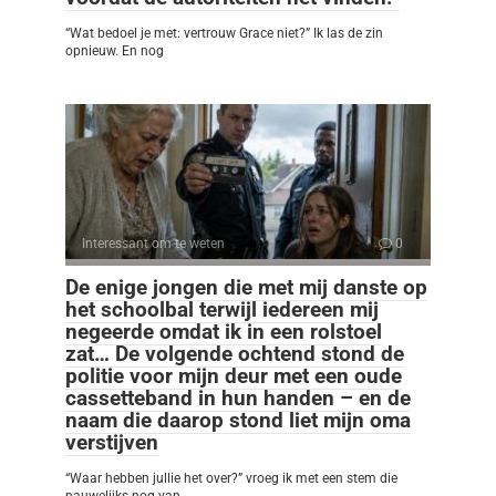
“Wat bedoel je met: vertrouw Grace niet?” Ik las de zin
opnieuw. En nog
Interessant om te weten
0
De enige jongen die met mij danste op
het schoolbal terwijl iedereen mij
negeerde omdat ik in een rolstoel
zat… De volgende ochtend stond de
politie voor mijn deur met een oude
cassetteband in hun handen – en de
naam die daarop stond liet mijn oma
verstijven
“Waar hebben jullie het over?” vroeg ik met een stem die
nauwelijks nog van