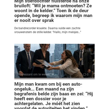
Mijn stiefdochter fluisterde na onze
bruiloft: “Wil je mama ontmoeten? Ze
woont in de kelder.” Toen ik de deur
opende, begreep ik waarom mijn man
er nooit over sprak
De bandrecorder kraakte. Daarna vulde een zachte
vrouwenstem de stille kelder. “Hallo, mijn meisjes…”
Interessant om te weten
0
Mijn man kwam om bij een auto-
ongeluk… Een maand na zijn
begrafenis belde zijn baas en zei: “Hij
heeft een dossier voor je
achtergelaten. Je móét het zien
voordat de autoriteiten het vinden.”