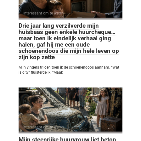
Interessant om te weten
0
Drie jaar lang verzilverde mijn
huisbaas geen enkele huurcheque…
maar toen ik eindelijk verhaal ging
halen, gaf hij me een oude
schoenendoos die mijn hele leven op
zijn kop zette
Mijn vingers trilden toen ik de schoenendoos aannam. “Wat
is dit?” fluisterde ik. “Maak
Interessant om te weten
0
Mijn steenrijke buurvrouw liet beton