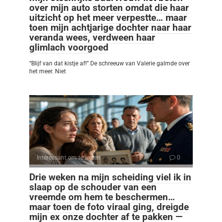
over mijn auto storten omdat die haar
uitzicht op het meer verpestte… maar
toen mijn achtjarige dochter naar haar
veranda wees, verdween haar
glimlach voorgoed
“Blijf van dat kistje af!” De schreeuw van Valerie galmde over
het meer. Niet
Interessant om te weten
0
Drie weken na mijn scheiding viel ik in
slaap op de schouder van een
vreemde om hem te beschermen…
maar toen de foto viraal ging, dreigde
mijn ex onze dochter af te pakken —