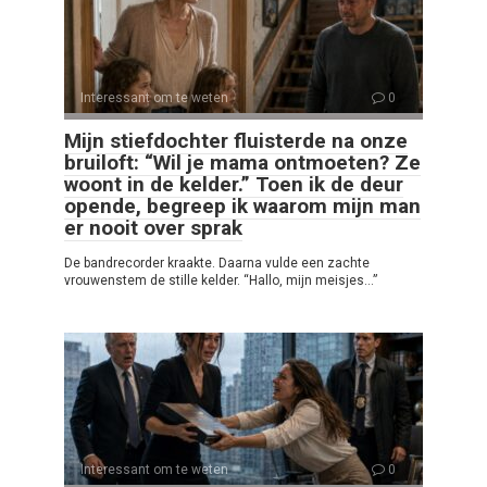
Interessant om te weten
0
Mijn stiefdochter fluisterde na onze
bruiloft: “Wil je mama ontmoeten? Ze
woont in de kelder.” Toen ik de deur
opende, begreep ik waarom mijn man
er nooit over sprak
De bandrecorder kraakte. Daarna vulde een zachte
vrouwenstem de stille kelder. “Hallo, mijn meisjes…”
Interessant om te weten
0