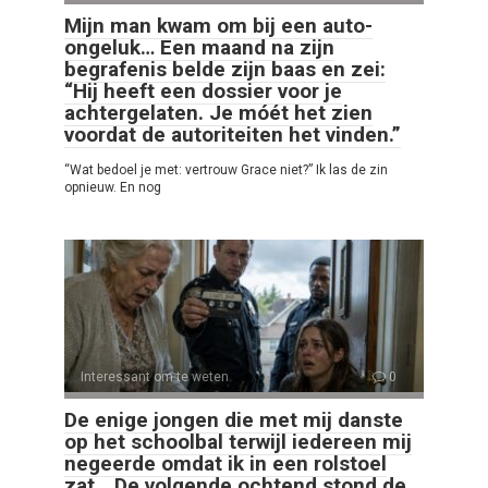
Mijn man kwam om bij een auto-
ongeluk… Een maand na zijn
begrafenis belde zijn baas en zei:
“Hij heeft een dossier voor je
achtergelaten. Je móét het zien
voordat de autoriteiten het vinden.”
“Wat bedoel je met: vertrouw Grace niet?” Ik las de zin
opnieuw. En nog
Interessant om te weten
0
De enige jongen die met mij danste
op het schoolbal terwijl iedereen mij
negeerde omdat ik in een rolstoel
zat… De volgende ochtend stond de