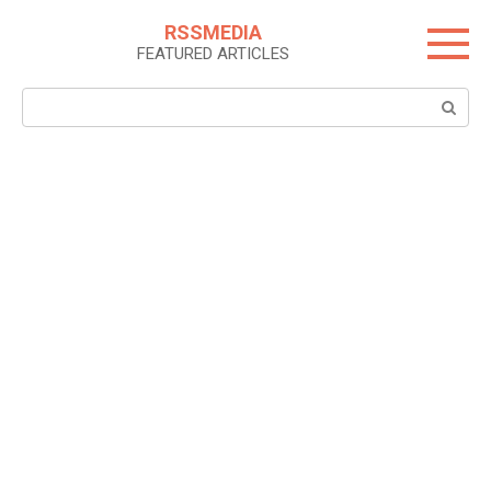
Skip
RSSMEDIA
to
FEATURED ARTICLES
content
Search: