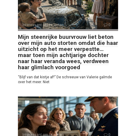
Interessant om te weten
0
Mijn steenrijke buurvrouw liet beton
over mijn auto storten omdat die haar
uitzicht op het meer verpestte…
maar toen mijn achtjarige dochter
naar haar veranda wees, verdween
haar glimlach voorgoed
“Blijf van dat kistje af!” De schreeuw van Valerie galmde
over het meer. Niet
Interessant om te weten
0