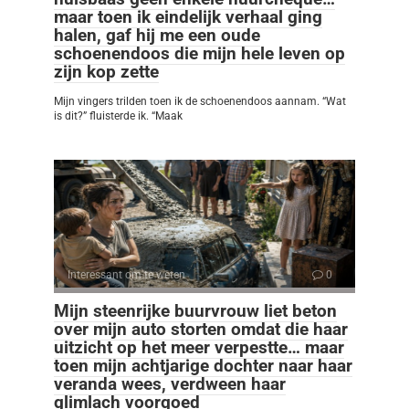
maar toen ik eindelijk verhaal ging
halen, gaf hij me een oude
schoenendoos die mijn hele leven op
zijn kop zette
Mijn vingers trilden toen ik de schoenendoos aannam. “Wat
is dit?” fluisterde ik. “Maak
Interessant om te weten
0
Mijn steenrijke buurvrouw liet beton
over mijn auto storten omdat die haar
uitzicht op het meer verpestte… maar
toen mijn achtjarige dochter naar haar
veranda wees, verdween haar
glimlach voorgoed