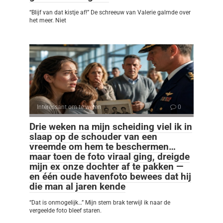
“Blijf van dat kistje af!” De schreeuw van Valerie galmde over
het meer. Niet
Interessant om te weten
0
Drie weken na mijn scheiding viel ik in
slaap op de schouder van een
vreemde om hem te beschermen…
maar toen de foto viraal ging, dreigde
mijn ex onze dochter af te pakken —
en één oude havenfoto bewees dat hij
die man al jaren kende
“Dat is onmogelijk…” Mijn stem brak terwijl ik naar de
vergeelde foto bleef staren.