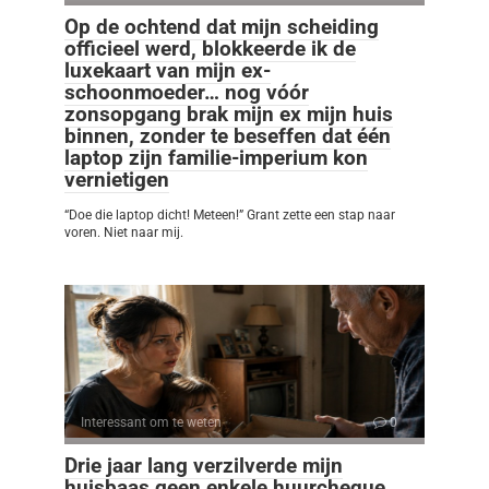
Op de ochtend dat mijn scheiding
officieel werd, blokkeerde ik de
luxekaart van mijn ex-
schoonmoeder… nog vóór
zonsopgang brak mijn ex mijn huis
binnen, zonder te beseffen dat één
laptop zijn familie-imperium kon
vernietigen
“Doe die laptop dicht! Meteen!” Grant zette een stap naar
voren. Niet naar mij.
Interessant om te weten
0
Drie jaar lang verzilverde mijn
huisbaas geen enkele huurcheque…