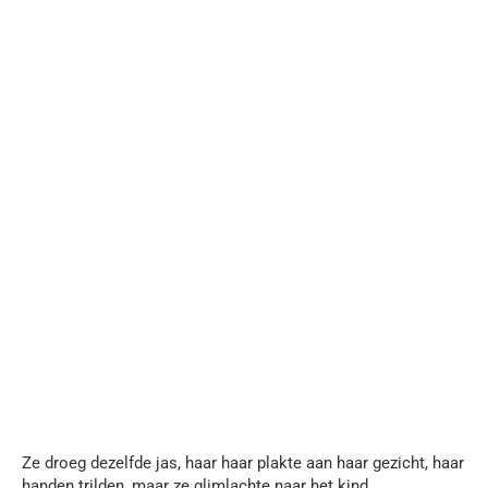
Ze droeg dezelfde jas, haar haar plakte aan haar gezicht, haar
handen trilden, maar ze glimlachte naar het kind.