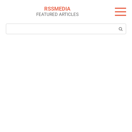
Skip
RSSMEDIA
to
FEATURED ARTICLES
content
Search: