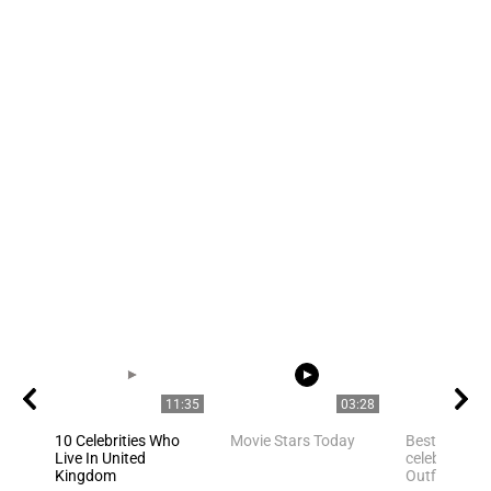
11:35
03:28
10 Celebrities Who
Movie Stars Today
Best Hollyw
Live In United
celebrities Y
Kingdom
Outfit Ideas