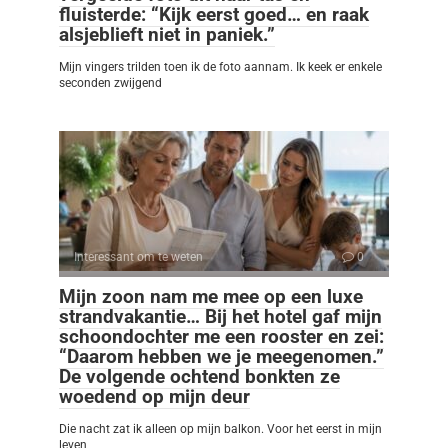
fluisterde: “Kijk eerst goed… en raak
alsjeblieft niet in paniek.”
Mijn vingers trilden toen ik de foto aannam. Ik keek er enkele
seconden zwijgend
Interessant om te weten
0
Mijn zoon nam me mee op een luxe
strandvakantie… Bij het hotel gaf mijn
schoondochter me een rooster en zei:
“Daarom hebben we je meegenomen.”
De volgende ochtend bonkten ze
woedend op mijn deur
Die nacht zat ik alleen op mijn balkon. Voor het eerst in mijn
leven