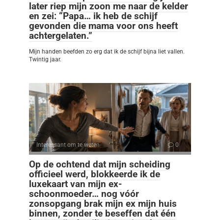
later riep mijn zoon me naar de kelder
en zei: “Papa… ik heb de schijf
gevonden die mama voor ons heeft
achtergelaten.”
Mijn handen beefden zo erg dat ik de schijf bijna liet vallen.
Twintig jaar.
Interessant om te weten
0
Op de ochtend dat mijn scheiding
officieel werd, blokkeerde ik de
luxekaart van mijn ex-
schoonmoeder… nog vóór
zonsopgang brak mijn ex mijn huis
binnen, zonder te beseffen dat één