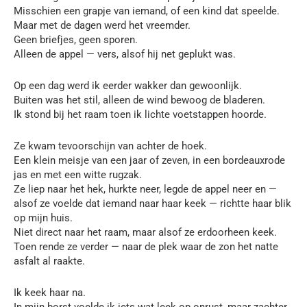
Misschien een grapje van iemand, of een kind dat speelde.
Maar met de dagen werd het vreemder.
Geen briefjes, geen sporen.
Alleen de appel — vers, alsof hij net geplukt was.
Op een dag werd ik eerder wakker dan gewoonlijk.
Buiten was het stil, alleen de wind bewoog de bladeren.
Ik stond bij het raam toen ik lichte voetstappen hoorde.
Ze kwam tevoorschijn van achter de hoek.
Een klein meisje van een jaar of zeven, in een bordeauxrode
jas en met een witte rugzak.
Ze liep naar het hek, hurkte neer, legde de appel neer en —
alsof ze voelde dat iemand naar haar keek — richtte haar blik
op mijn huis.
Niet direct naar het raam, maar alsof ze erdoorheen keek.
Toen rende ze verder — naar de plek waar de zon het natte
asfalt al raakte.
Ik keek haar na.
In mijn borst voelde ik iets wat leek op onrust, maar zachter