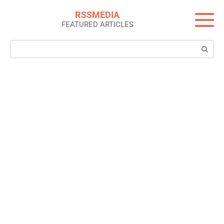
Skip
RSSMEDIA
to
FEATURED ARTICLES
content
Search: