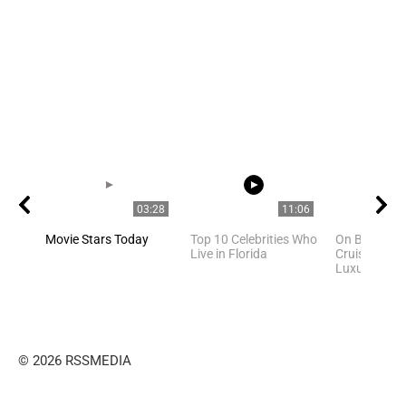
03:28
11:06
Movie Stars Today
Top 10 Celebrities Who
On Board Cel
Live in Florida
Cruises Mos
Luxurious Cr
© 2026 RSSMEDIA