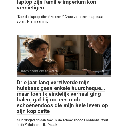
laptop zijn familie-imperium kon
vernietigen
“Doe die laptop dicht! Meteen!” Grant zette een stap naar
voren. Niet naar mij.
Interessant om te weten
0
Drie jaar lang verzilverde mijn
huisbaas geen enkele huurcheque…
maar toen ik eindelijk verhaal ging
halen, gaf hij me een oude
schoenendoos die mijn hele leven op
zijn kop zette
Mijn vingers trilden toen ik de schoenendoos aannam. “Wat
is dit?” fluisterde ik. “Maak