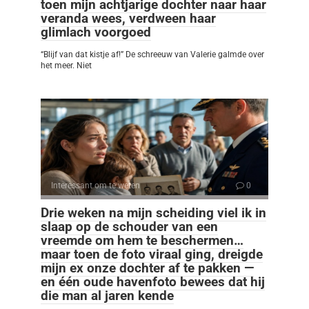
toen mijn achtjarige dochter naar haar
veranda wees, verdween haar
glimlach voorgoed
“Blijf van dat kistje af!” De schreeuw van Valerie galmde over
het meer. Niet
Interessant om te weten
0
Drie weken na mijn scheiding viel ik in
slaap op de schouder van een
vreemde om hem te beschermen…
maar toen de foto viraal ging, dreigde
mijn ex onze dochter af te pakken —
en één oude havenfoto bewees dat hij
die man al jaren kende