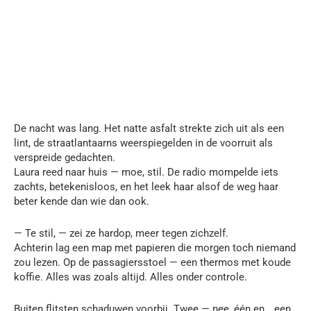
De nacht was lang. Het natte asfalt strekte zich uit als een
lint, de straatlantaarns weerspiegelden in de voorruit als
verspreide gedachten.
Laura reed naar huis — moe, stil. De radio mompelde iets
zachts, betekenisloos, en het leek haar alsof de weg haar
beter kende dan wie dan ook.
— Te stil, — zei ze hardop, meer tegen zichzelf.
Achterin lag een map met papieren die morgen toch niemand
zou lezen. Op de passagiersstoel — een thermos met koude
koffie. Alles was zoals altijd. Alles onder controle.
Buiten flitsten schaduwen voorbij. Twee — nee, één en… een