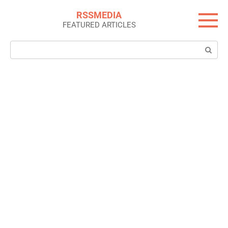
Skip
RSSMEDIA
to
FEATURED ARTICLES
content
Search: