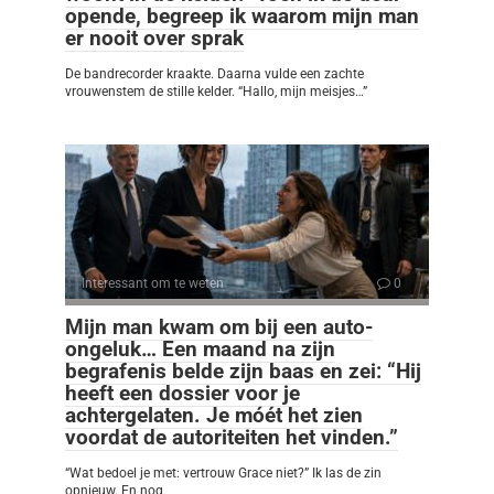
opende, begreep ik waarom mijn man
er nooit over sprak
De bandrecorder kraakte. Daarna vulde een zachte
vrouwenstem de stille kelder. “Hallo, mijn meisjes…”
Interessant om te weten
0
Mijn man kwam om bij een auto-
ongeluk… Een maand na zijn
begrafenis belde zijn baas en zei: “Hij
heeft een dossier voor je
achtergelaten. Je móét het zien
voordat de autoriteiten het vinden.”
“Wat bedoel je met: vertrouw Grace niet?” Ik las de zin
opnieuw. En nog