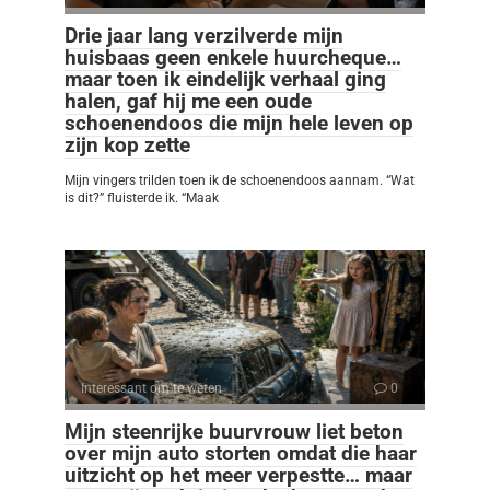
Drie jaar lang verzilverde mijn
huisbaas geen enkele huurcheque…
maar toen ik eindelijk verhaal ging
halen, gaf hij me een oude
schoenendoos die mijn hele leven op
zijn kop zette
Mijn vingers trilden toen ik de schoenendoos aannam. “Wat
is dit?” fluisterde ik. “Maak
Interessant om te weten
0
Mijn steenrijke buurvrouw liet beton
over mijn auto storten omdat die haar
uitzicht op het meer verpestte… maar