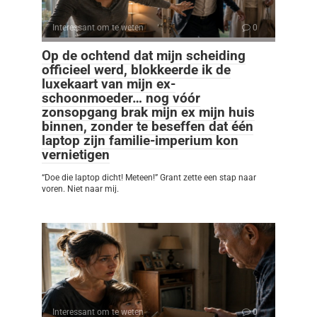
Interessant om te weten
0
Op de ochtend dat mijn scheiding
officieel werd, blokkeerde ik de
luxekaart van mijn ex-
schoonmoeder… nog vóór
zonsopgang brak mijn ex mijn huis
binnen, zonder te beseffen dat één
laptop zijn familie-imperium kon
vernietigen
“Doe die laptop dicht! Meteen!” Grant zette een stap naar
voren. Niet naar mij.
Interessant om te weten
0