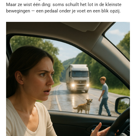
Maar ze wist één ding: soms schuilt het lot in de kleinste
bewegingen — een pedaal onder je voet en een blik opzij.