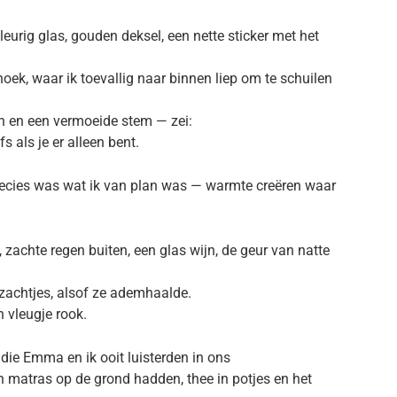
urig glas, gouden deksel, een nette sticker met het
hoek, waar ik toevallig naar binnen liep om te schuilen
n en een vermoeide stem — zei:
 als je er alleen bent.
t precies was wat ik van plan was — warmte creëren waar
, zachte regen buiten, een glas wijn, de geur van natte
zachtjes, alsof ze ademhaalde.
n vleugje rook.
e die Emma en ik ooit luisterden in ons
matras op de grond hadden, thee in potjes en het