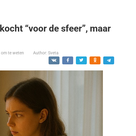
kocht “voor de sfeer”, maar
t om te weten
Author:
Sveta