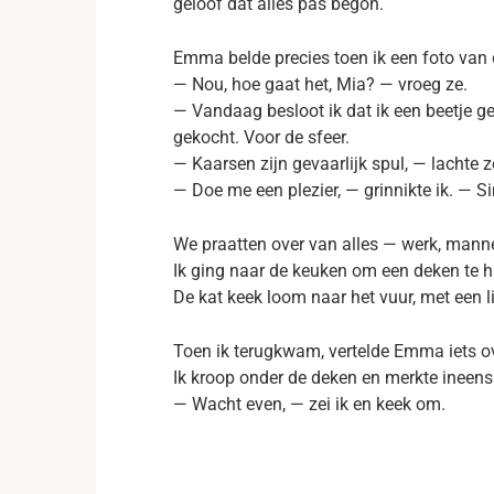
geloof dat alles pas begon.
Emma belde precies toen ik een foto van
— Nou, hoe gaat het, Mia? — vroeg ze.
— Vandaag besloot ik dat ik een beetje gez
gekocht. Voor de sfeer.
— Kaarsen zijn gevaarlijk spul, — lachte z
— Doe me een plezier, — grinnikte ik. — Si
We praatten over van alles — werk, manne
Ik ging naar de keuken om een deken te h
De kat keek loom naar het vuur, met een l
Toen ik terugkwam, vertelde Emma iets ov
Ik kroop onder de deken en merkte ineens 
— Wacht even, — zei ik en keek om.