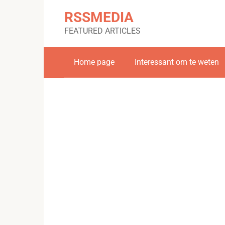
Skip
RSSMEDIA
to
content
FEATURED ARTICLES
Home page
Interessant om te weten