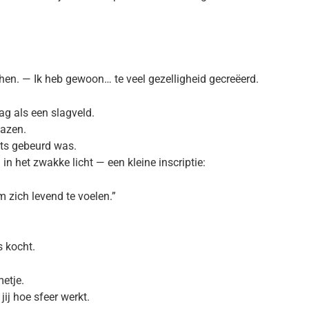
chen. — Ik heb gewoon… te veel gezelligheid gecreëerd.
zag als een slagveld.
lazen.
ets gebeurd was.
in het zwakke licht — een kleine inscriptie:
 zich levend te voelen.”
s kocht.
etje.
jij hoe sfeer werkt.