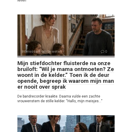
leven
Interessant om te weten
0
Mijn stiefdochter fluisterde na onze
bruiloft: “Wil je mama ontmoeten? Ze
woont in de kelder.” Toen ik de deur
opende, begreep ik waarom mijn man
er nooit over sprak
De bandrecorder kraakte. Daarna vulde een zachte
vrouwenstem de stille kelder. “Hallo, mijn meisjes…”