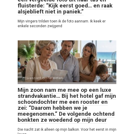
fluisterde: “Kijk eerst goed… en raak
alsjeblieft niet in paniek.”
Mijn vingers trilden toen ik de foto aannam. Ik keek er
enkele seconden zwijgend
Interessant om te weten
0
Mijn zoon nam me mee op een luxe
strandvakantie… Bij het hotel gaf mijn
schoondochter me een rooster en
zei: “Daarom hebben we je
meegenomen.” De volgende ochtend
bonkten ze woedend op mijn deur
Die nacht zat ik alleen op mijn balkon. Voor het eerst in mijn