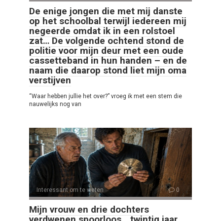
De enige jongen die met mij danste
op het schoolbal terwijl iedereen mij
negeerde omdat ik in een rolstoel
zat… De volgende ochtend stond de
politie voor mijn deur met een oude
cassetteband in hun handen – en de
naam die daarop stond liet mijn oma
verstijven
“Waar hebben jullie het over?” vroeg ik met een stem die
nauwelijks nog van
Interessant om te weten
0
Mijn vrouw en drie dochters
verdwenen spoorloos… twintig jaar