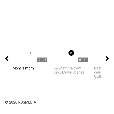
01:06
01:21
Mom is mom
Gwyneth Paltrow
Best Hollyw
Sexy Movie Scenes
celebrities 
Outfit Ideas
© 2026 RSSMEDIA