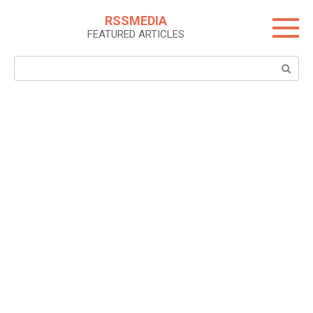
Skip
RSSMEDIA
to
FEATURED ARTICLES
content
Search: