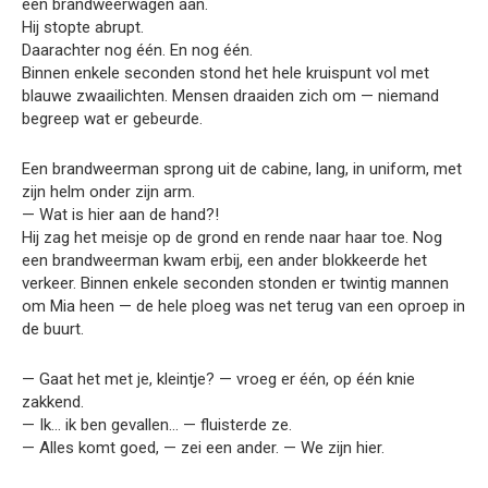
een brandweerwagen aan.
Hij stopte abrupt.
Daarachter nog één. En nog één.
Binnen enkele seconden stond het hele kruispunt vol met
blauwe zwaailichten. Mensen draaiden zich om — niemand
begreep wat er gebeurde.
Een brandweerman sprong uit de cabine, lang, in uniform, met
zijn helm onder zijn arm.
— Wat is hier aan de hand?!
Hij zag het meisje op de grond en rende naar haar toe. Nog
een brandweerman kwam erbij, een ander blokkeerde het
verkeer. Binnen enkele seconden stonden er twintig mannen
om Mia heen — de hele ploeg was net terug van een oproep in
de buurt.
— Gaat het met je, kleintje? — vroeg er één, op één knie
zakkend.
— Ik… ik ben gevallen… — fluisterde ze.
— Alles komt goed, — zei een ander. — We zijn hier.