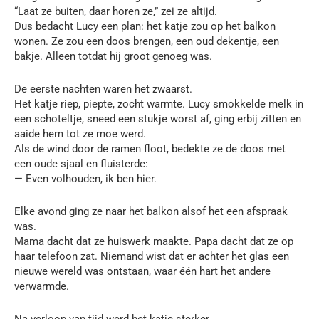
“Laat ze buiten, daar horen ze,” zei ze altijd.
Dus bedacht Lucy een plan: het katje zou op het balkon
wonen. Ze zou een doos brengen, een oud dekentje, een
bakje. Alleen totdat hij groot genoeg was.
De eerste nachten waren het zwaarst.
Het katje riep, piepte, zocht warmte. Lucy smokkelde melk in
een schoteltje, sneed een stukje worst af, ging erbij zitten en
aaide hem tot ze moe werd.
Als de wind door de ramen floot, bedekte ze de doos met
een oude sjaal en fluisterde:
— Even volhouden, ik ben hier.
Elke avond ging ze naar het balkon alsof het een afspraak
was.
Mama dacht dat ze huiswerk maakte. Papa dacht dat ze op
haar telefoon zat. Niemand wist dat er achter het glas een
nieuwe wereld was ontstaan, waar één hart het andere
verwarmde.
Na verloop van tijd werd het katje sterker.