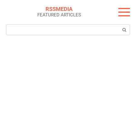
Skip
RSSMEDIA
to
FEATURED ARTICLES
content
Search: