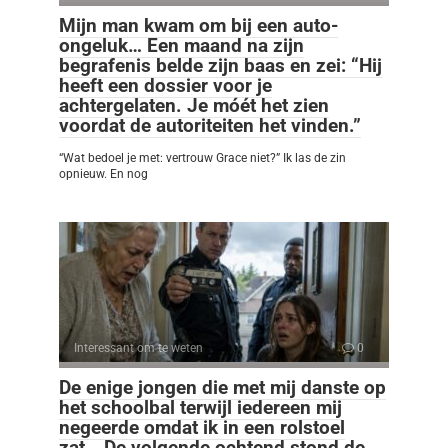
Mijn man kwam om bij een auto-
ongeluk… Een maand na zijn
begrafenis belde zijn baas en zei: “Hij
heeft een dossier voor je
achtergelaten. Je móét het zien
voordat de autoriteiten het vinden.”
“Wat bedoel je met: vertrouw Grace niet?” Ik las de zin
opnieuw. En nog
Interessant om te weten
0
De enige jongen die met mij danste op
het schoolbal terwijl iedereen mij
negeerde omdat ik in een rolstoel
zat… De volgende ochtend stond de