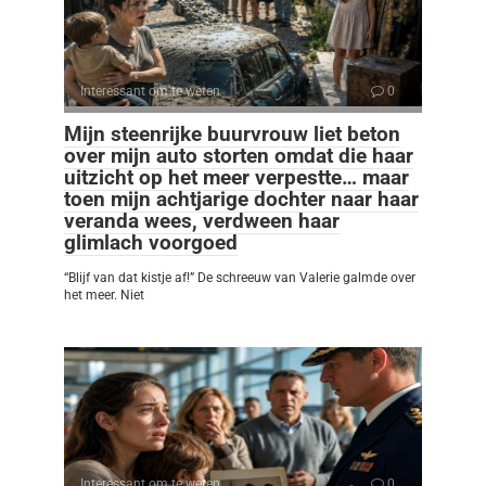
Interessant om te weten
0
Mijn steenrijke buurvrouw liet beton
over mijn auto storten omdat die haar
uitzicht op het meer verpestte… maar
toen mijn achtjarige dochter naar haar
veranda wees, verdween haar
glimlach voorgoed
“Blijf van dat kistje af!” De schreeuw van Valerie galmde over
het meer. Niet
Interessant om te weten
0