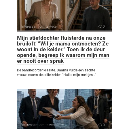
Interessant om te weten
0
Mijn stiefdochter fluisterde na onze
bruiloft: “Wil je mama ontmoeten? Ze
woont in de kelder.” Toen ik de deur
opende, begreep ik waarom mijn man
er nooit over sprak
De bandrecorder kraakte. Daarna vulde een zachte
vrouwenstem de stille kelder. “Hallo, mijn meisjes…”
Interessant om te weten
0