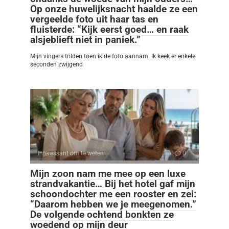
Op onze huwelijksnacht haalde ze een
vergeelde foto uit haar tas en
fluisterde: “Kijk eerst goed… en raak
alsjeblieft niet in paniek.”
Mijn vingers trilden toen ik de foto aannam. Ik keek er enkele
seconden zwijgend
Interessant om te weten
0
Mijn zoon nam me mee op een luxe
strandvakantie… Bij het hotel gaf mijn
schoondochter me een rooster en zei:
“Daarom hebben we je meegenomen.”
De volgende ochtend bonkten ze
woedend op mijn deur