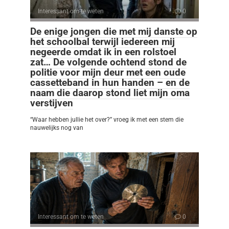
Interessant om te weten
0
De enige jongen die met mij danste op
het schoolbal terwijl iedereen mij
negeerde omdat ik in een rolstoel
zat… De volgende ochtend stond de
politie voor mijn deur met een oude
cassetteband in hun handen – en de
naam die daarop stond liet mijn oma
verstijven
“Waar hebben jullie het over?” vroeg ik met een stem die
nauwelijks nog van
Interessant om te weten
0