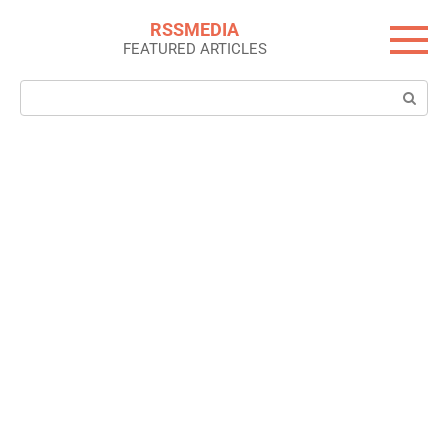
Skip
RSSMEDIA
to
FEATURED ARTICLES
content
Search: