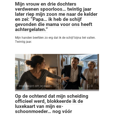
Mijn vrouw en drie dochters
verdwenen spoorloos… twintig jaar
later riep mijn zoon me naar de kelder
en zei: “Papa… ik heb de schijf
gevonden die mama voor ons heeft
achtergelaten.”
Mijn handen beefden zo erg dat ik de schijf bijna liet vallen.
Twintig jaar.
Interessant om te weten
0
Op de ochtend dat mijn scheiding
officieel werd, blokkeerde ik de
luxekaart van mijn ex-
schoonmoeder… nog vóór