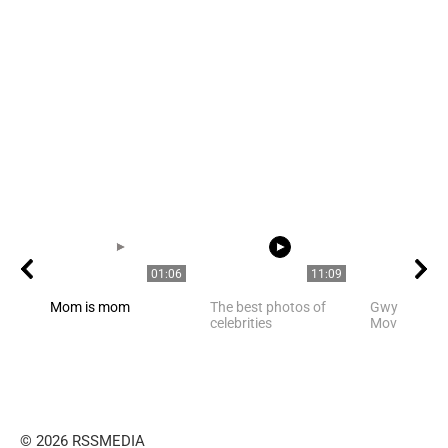
01:06
11:09
Mom is mom
The best photos of
Gwyneth Pal
celebrities
Movie Scene
© 2026 RSSMEDIA