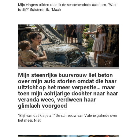
Mijn vingers trilden toen ik de schoenendoos aannam. “Wat
is dit?” fluisterde ik. “Maak
Interessant om te weten
0
Mijn steenrijke buurvrouw liet beton
over mijn auto storten omdat die haar
uitzicht op het meer verpestte… maar
toen mijn achtjarige dochter naar haar
veranda wees, verdween haar
glimlach voorgoed
“Blijf van dat kistje af!” De schreeuw van Valerie galmde over
het meer. Niet