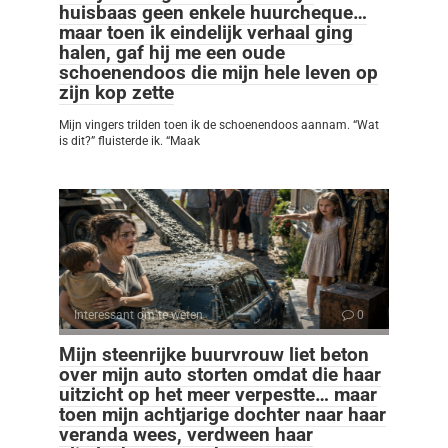
huisbaas geen enkele huurcheque…
maar toen ik eindelijk verhaal ging
halen, gaf hij me een oude
schoenendoos die mijn hele leven op
zijn kop zette
Mijn vingers trilden toen ik de schoenendoos aannam. “Wat
is dit?” fluisterde ik. “Maak
Interessant om te weten
0
Mijn steenrijke buurvrouw liet beton
over mijn auto storten omdat die haar
uitzicht op het meer verpestte… maar
toen mijn achtjarige dochter naar haar
veranda wees, verdween haar