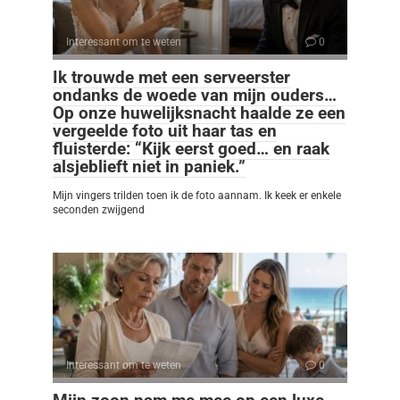
Interessant om te weten
0
Ik trouwde met een serveerster
ondanks de woede van mijn ouders…
Op onze huwelijksnacht haalde ze een
vergeelde foto uit haar tas en
fluisterde: “Kijk eerst goed… en raak
alsjeblieft niet in paniek.”
Mijn vingers trilden toen ik de foto aannam. Ik keek er enkele
seconden zwijgend
Interessant om te weten
0