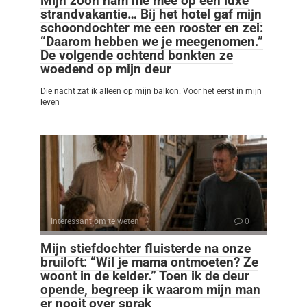
Mijn zoon nam me mee op een luxe
strandvakantie… Bij het hotel gaf mijn
schoondochter me een rooster en zei:
“Daarom hebben we je meegenomen.”
De volgende ochtend bonkten ze
woedend op mijn deur
Die nacht zat ik alleen op mijn balkon. Voor het eerst in mijn
leven
Interessant om te weten
0
Mijn stiefdochter fluisterde na onze
bruiloft: “Wil je mama ontmoeten? Ze
woont in de kelder.” Toen ik de deur
opende, begreep ik waarom mijn man
er nooit over sprak