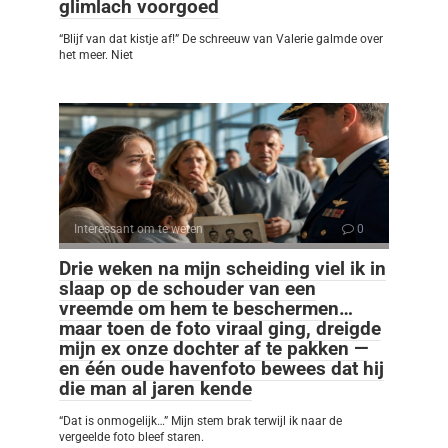
glimlach voorgoed
“Blijf van dat kistje af!” De schreeuw van Valerie galmde over
het meer. Niet
Interessant om te weten
0
Drie weken na mijn scheiding viel ik in
slaap op de schouder van een
vreemde om hem te beschermen…
maar toen de foto viraal ging, dreigde
mijn ex onze dochter af te pakken —
en één oude havenfoto bewees dat hij
die man al jaren kende
“Dat is onmogelijk…” Mijn stem brak terwijl ik naar de
vergeelde foto bleef staren.