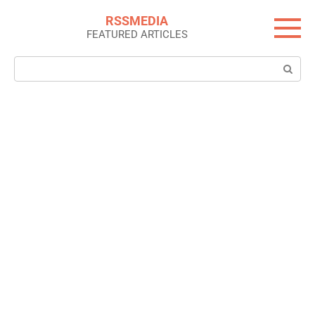
Skip
RSSMEDIA
to
FEATURED ARTICLES
content
Search: