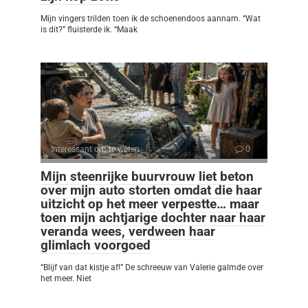
Mijn vingers trilden toen ik de schoenendoos aannam. “Wat
is dit?” fluisterde ik. “Maak
Interessant om te weten
0
Mijn steenrijke buurvrouw liet beton
over mijn auto storten omdat die haar
uitzicht op het meer verpestte… maar
toen mijn achtjarige dochter naar haar
veranda wees, verdween haar
glimlach voorgoed
“Blijf van dat kistje af!” De schreeuw van Valerie galmde over
het meer. Niet