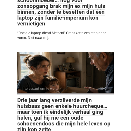
schoonmoeder… nog vóór
zonsopgang brak mijn ex mijn huis
binnen, zonder te beseffen dat één
laptop zijn familie-imperium kon
vernietigen
“Doe die laptop dicht! Meteen!” Grant zette een stap naar
voren. Niet naar mij.
Interessant om te weten
0
Drie jaar lang verzilverde mijn
huisbaas geen enkele huurcheque…
maar toen ik eindelijk verhaal ging
halen, gaf hij me een oude
schoenendoos die mijn hele leven op
zijn kop zette