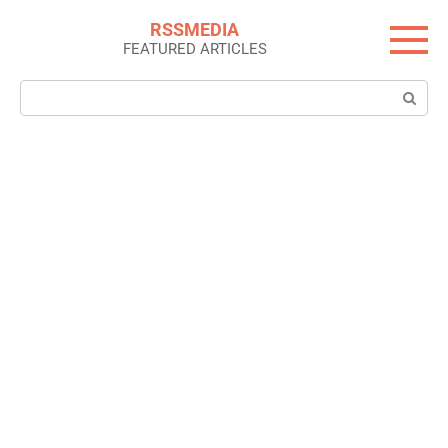
Skip
RSSMEDIA
to
FEATURED ARTICLES
content
Search: