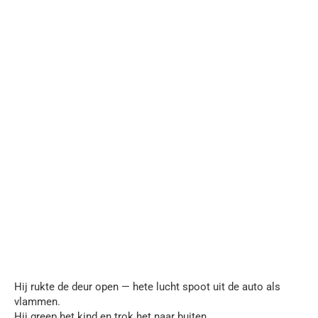
Hij rukte de deur open — hete lucht spoot uit de auto als
vlammen.
Hij greep het kind en trok het naar buiten.