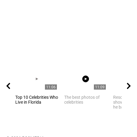
11:06
11:09
Top 10 Celebrities Who
The best photos of
Rescued pan
Live in Florida
celebrities
shows happi
he bathes in