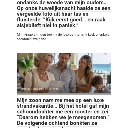
ondanks de woede van mijn ouders…
Op onze huwelijksnacht haalde ze een
vergeelde foto uit haar tas en
fluisterde: “Kijk eerst goed… en raak
alsjeblieft niet in paniek.”
Mijn vingers trilden toen ik de foto aannam. Ik keek er enkele
seconden zwijgend
Interessant om te weten
0
Mijn zoon nam me mee op een luxe
strandvakantie… Bij het hotel gaf mijn
schoondochter me een rooster en zei:
“Daarom hebben we je meegenomen.”
De volgende ochtend bonkten ze