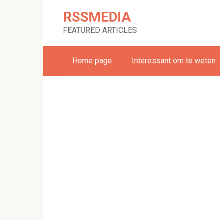
Skip
RSSMEDIA
to
content
FEATURED ARTICLES
Home page
Interessant om te weten