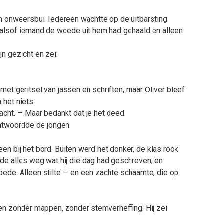
en onweersbui. Iedereen wachtte op de uitbarsting.
, alsof iemand de woede uit hem had gehaald en alleen
jn gezicht en zei:
met geritsel van jassen en schriften, maar Oliver bleef
 het niets.
zacht. — Maar bedankt dat je het deed.
antwoordde de jongen.
en bij het bord. Buiten werd het donker, de klas rook
egde alles weg wat hij die dag had geschreven, en
woede. Alleen stilte — en een zachte schaamte, die op
en zonder mappen, zonder stemverheffing. Hij zei