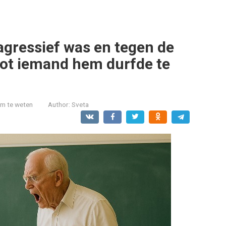
 agressief was en tegen de
tot iemand hem durfde te
om te weten
Author:
Sveta