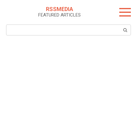
Skip
RSSMEDIA
to
FEATURED ARTICLES
content
Search: