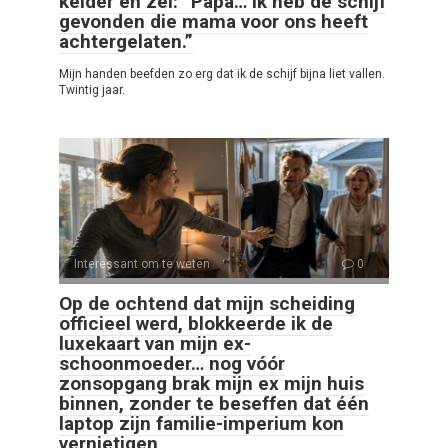
kelder en zei: “Papa… ik heb de schijf
gevonden die mama voor ons heeft
achtergelaten.”
Mijn handen beefden zo erg dat ik de schijf bijna liet vallen.
Twintig jaar.
Interessant om te weten
0
Op de ochtend dat mijn scheiding
officieel werd, blokkeerde ik de
luxekaart van mijn ex-
schoonmoeder… nog vóór
zonsopgang brak mijn ex mijn huis
binnen, zonder te beseffen dat één
laptop zijn familie-imperium kon
vernietigen