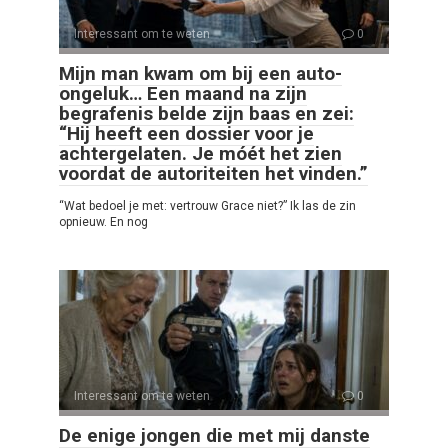
Interessant om te weten
0
Mijn man kwam om bij een auto-
ongeluk… Een maand na zijn
begrafenis belde zijn baas en zei:
“Hij heeft een dossier voor je
achtergelaten. Je móét het zien
voordat de autoriteiten het vinden.”
“Wat bedoel je met: vertrouw Grace niet?” Ik las de zin
opnieuw. En nog
Interessant om te weten
0
De enige jongen die met mij danste