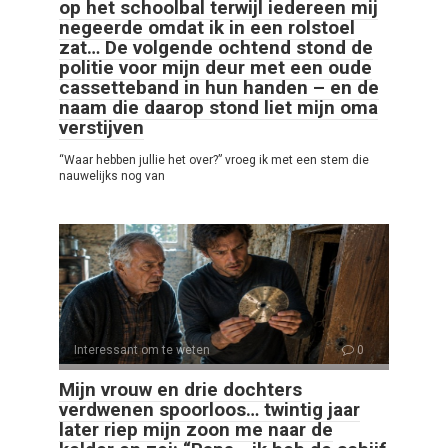
op het schoolbal terwijl iedereen mij
negeerde omdat ik in een rolstoel
zat… De volgende ochtend stond de
politie voor mijn deur met een oude
cassetteband in hun handen – en de
naam die daarop stond liet mijn oma
verstijven
“Waar hebben jullie het over?” vroeg ik met een stem die
nauwelijks nog van
Interessant om te weten
0
Mijn vrouw en drie dochters
verdwenen spoorloos… twintig jaar
later riep mijn zoon me naar de