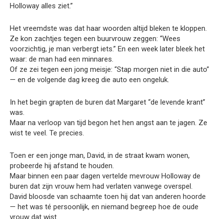
Holloway alles ziet.”
Het vreemdste was dat haar woorden altijd bleken te kloppen.
Ze kon zachtjes tegen een buurvrouw zeggen: “Wees
voorzichtig, je man verbergt iets.” En een week later bleek het
waar: de man had een minnares.
Of ze zei tegen een jong meisje: “Stap morgen niet in die auto”
— en de volgende dag kreeg die auto een ongeluk.
In het begin grapten de buren dat Margaret “de levende krant”
was.
Maar na verloop van tijd begon het hen angst aan te jagen. Ze
wist te veel. Te precies.
Toen er een jonge man, David, in de straat kwam wonen,
probeerde hij afstand te houden.
Maar binnen een paar dagen vertelde mevrouw Holloway de
buren dat zijn vrouw hem had verlaten vanwege overspel.
David bloosde van schaamte toen hij dat van anderen hoorde
— het was té persoonlijk, en niemand begreep hoe de oude
vrouw dat wist.