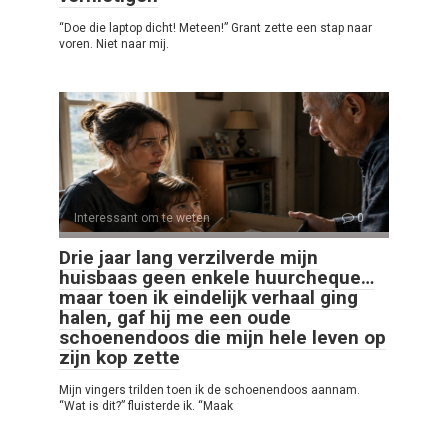
“Doe die laptop dicht! Meteen!” Grant zette een stap naar
voren. Niet naar mij.
Interessant om te weten
0
Drie jaar lang verzilverde mijn
huisbaas geen enkele huurcheque…
maar toen ik eindelijk verhaal ging
halen, gaf hij me een oude
schoenendoos die mijn hele leven op
zijn kop zette
Mijn vingers trilden toen ik de schoenendoos aannam.
“Wat is dit?” fluisterde ik. “Maak