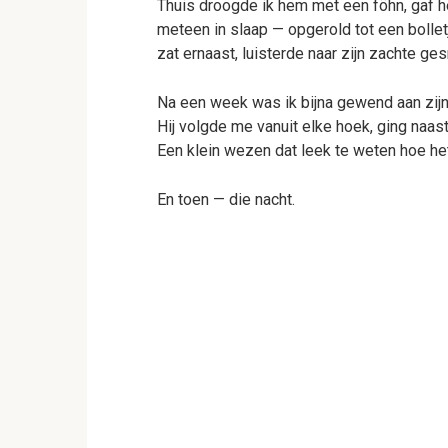
Thuis droogde ik hem met een föhn, gaf h
meteen in slaap — opgerold tot een bolletje
zat ernaast, luisterde naar zijn zachte ges
Na een week was ik bijna gewend aan zij
Hij volgde me vanuit elke hoek, ging naas
Een klein wezen dat leek te weten hoe he
En toen — die nacht.