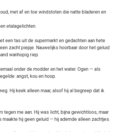
oud, met af en toe windstoten die natte bladeren en
.
en etalage­lichten.
 met een tas uit de supermarkt en gedachten aan hete
k een zacht piepje. Nauwelijks hoorbaar door het geluid
mand wanhopig riep.
helemaal onder de modder en het water. Ogen — als
egelde: angst, kou en hoop.
 weg. Hij keek alleen maar, alsof hij al begreep dat ik
m tegen me aan. Hij was licht, bijna gewichtloos, maar
maakte hij geen geluid — hij ademde alleen zachtjes.