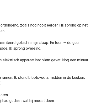
ordringend, zoals nog nooit eerder. Hij sprong op het
ken.
rriteerd geluid in mijn slaap. En toen — de geur.
ndde. Ik sprong overeind.
en elektrisch apparaat had vlam gevat. Nog een minuut
 de ramen. Ik stond blootsvoets midden in de keuken,
.
poten.
hij had gedaan wat hij moest doen.