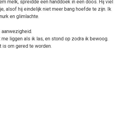
em melk, spreidde een handdoek in een doos. Hij viel
, alsof hij eindelijk niet meer bang hoefde te zijn. Ik
nurk en glimlachte.
n aanwezigheid.
t me liggen als ik las, en stond op zodra ik bewoog.
t is om gered te worden.