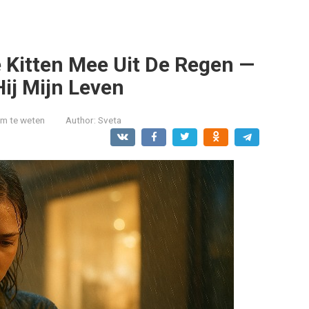
 Kitten Mee Uit De Regen —
ij Mijn Leven
om te weten
Author:
Sveta