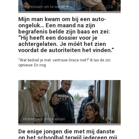
Interessant om te weten
0
Mijn man kwam om bij een auto-
ongeluk… Een maand na zijn
begrafenis belde zijn baas en zei:
“Hij heeft een dossier voor je
achtergelaten. Je móét het zien
voordat de autoriteiten het vinden.”
“Wat bedoel je met: vertrouw Grace niet?” Ik las de zin
opnieuw. En nog
Interessant om te weten
0
De enige jongen die met mij danste
op het schoolbal terwijl iedereen mij