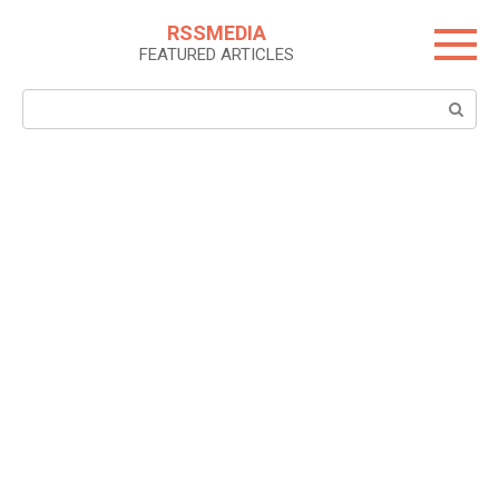
Skip
RSSMEDIA
to
FEATURED ARTICLES
content
Search: