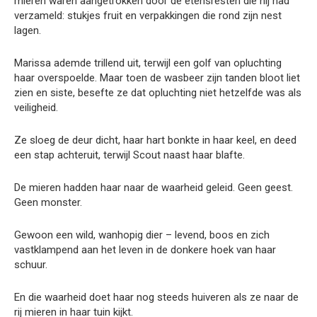
mieren waren aangetrokken door de etensresten die hij had
verzameld: stukjes fruit en verpakkingen die rond zijn nest
lagen.
Marissa ademde trillend uit, terwijl een golf van opluchting
haar overspoelde. Maar toen de wasbeer zijn tanden bloot liet
zien en siste, besefte ze dat opluchting niet hetzelfde was als
veiligheid.
Ze sloeg de deur dicht, haar hart bonkte in haar keel, en deed
een stap achteruit, terwijl Scout naast haar blafte.
De mieren hadden haar naar de waarheid geleid. Geen geest.
Geen monster.
Gewoon een wild, wanhopig dier – levend, boos en zich
vastklampend aan het leven in de donkere hoek van haar
schuur.
En die waarheid doet haar nog steeds huiveren als ze naar de
rij mieren in haar tuin kijkt.