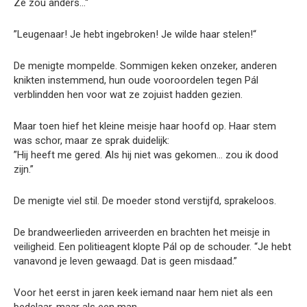
Ze zou anders…“
”Leugenaar! Je hebt ingebroken! Je wilde haar stelen!“
De menigte mompelde. Sommigen keken onzeker, anderen
knikten instemmend, hun oude vooroordelen tegen Pál
verblindden hen voor wat ze zojuist hadden gezien.
Maar toen hief het kleine meisje haar hoofd op. Haar stem
was schor, maar ze sprak duidelijk:
”Hij heeft me gered. Als hij niet was gekomen… zou ik dood
zijn.”
De menigte viel stil. De moeder stond verstijfd, sprakeloos.
De brandweerlieden arriveerden en brachten het meisje in
veiligheid. Een politieagent klopte Pál op de schouder. “Je hebt
vanavond je leven gewaagd. Dat is geen misdaad.”
Voor het eerst in jaren keek iemand naar hem niet als een
bedelaar, maar als een man.