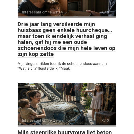
Interessant om te weten
0
Drie jaar lang verzilverde mijn
huisbaas geen enkele huurcheque…
maar toen ik eindelijk verhaal ging
halen, gaf hij me een oude
schoenendoos die mijn hele leven op
zijn kop zette
Mijn vingers trilden toen ik de schoenendoos aannam.
“Wat is dit?” fluisterde ik. “Maak
Interessant om te weten
0
Mijn steenrijke buurvrouw liet beton