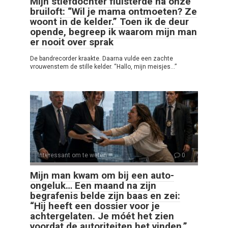
Mijn stiefdochter fluisterde na onze
bruiloft: “Wil je mama ontmoeten? Ze
woont in de kelder.” Toen ik de deur
opende, begreep ik waarom mijn man
er nooit over sprak
De bandrecorder kraakte. Daarna vulde een zachte
vrouwenstem de stille kelder. “Hallo, mijn meisjes…”
Interessant om te weten
0
Mijn man kwam om bij een auto-
ongeluk… Een maand na zijn
begrafenis belde zijn baas en zei:
“Hij heeft een dossier voor je
achtergelaten. Je móét het zien
voordat de autoriteiten het vinden.”