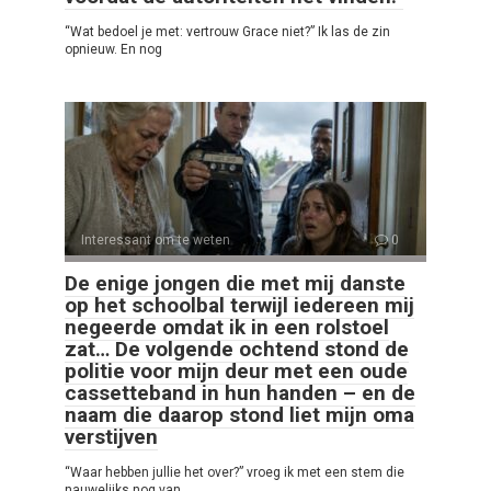
“Wat bedoel je met: vertrouw Grace niet?” Ik las de zin
opnieuw. En nog
Interessant om te weten
0
De enige jongen die met mij danste
op het schoolbal terwijl iedereen mij
negeerde omdat ik in een rolstoel
zat… De volgende ochtend stond de
politie voor mijn deur met een oude
cassetteband in hun handen – en de
naam die daarop stond liet mijn oma
verstijven
“Waar hebben jullie het over?” vroeg ik met een stem die
nauwelijks nog van