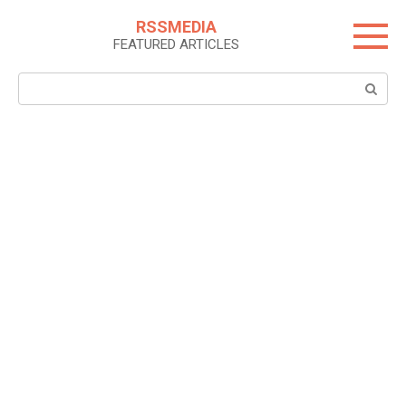
Skip
RSSMEDIA
to
FEATURED ARTICLES
content
Search: